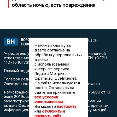
область ночью, есть повреждения
ВОРОНЕЖСКИЕ
2019 © VORONEZHNEWS.RU | СИ
НОВОСТИ
«Воронежские новости»
Нажимая кнопку вы
даете согласие на
Учредитель (соучредители): Общество с ограниченной
обработку персональных
ответственностью "РЕГИОНАЛЬНЫЕ НОВОСТИ" (ОГРН
данных
1107154017354)
с использованием
интернет-сервиса
Главный редактор: Пирогов А.А.
Яндекс.Метрика,
top.mail.ru, LiveInternet.
Телефон редакции: +7 (473) 262 77 92
На сайте используются
info@voronezhnews.ru
Электронная почта редакции:
cookie. Оставаясь на
сайте, вы принимаете
Регистрационный номер: серия Эл № ФС 77 - 75880 от 13
июня 2019г. согласно выписке из реестра
все условия
зарегистрированных средств массовой информации
использования.
выдана Федеральной службой по надзору в сфере связи,
Вы можете
настроить
информационных технологий и массовых коммуникаций
или
отклонить и
покинуть сайт