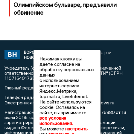
Олимпийском бульваре, предъявили
обвинение
ВОРОНЕЖСКИЕ
2019 © VORONEZHNEWS.RU | СИ
НОВОСТИ
«Воронежские новости»
Нажимая кнопку вы
даете согласие на
Учредитель (соучредители): Общество с ограниченной
обработку персональных
ответственностью "РЕГИОНАЛЬНЫЕ НОВОСТИ" (ОГРН
данных
1107154017354)
с использованием
интернет-сервиса
Главный редактор: Пирогов А.А.
Яндекс.Метрика,
top.mail.ru, LiveInternet.
Телефон редакции: +7 (473) 262 77 92
На сайте используются
info@voronezhnews.ru
Электронная почта редакции:
cookie. Оставаясь на
Регистрационный номер: серия Эл № ФС 77 - 75880 от 13
сайте, вы принимаете
июня 2019г. согласно выписке из реестра
все условия
зарегистрированных средств массовой информации
использования.
выдана Федеральной службой по надзору в сфере связи,
Вы можете
настроить
информационных технологий и массовых коммуникаций