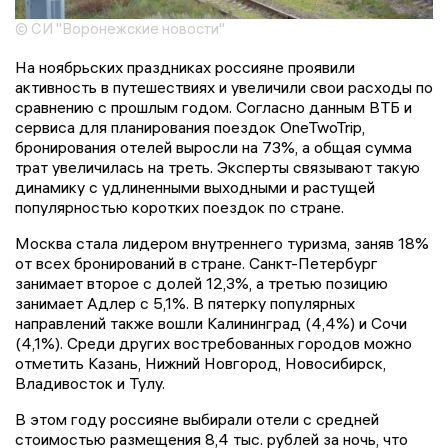
© СИ "Воронежские новости"
На ноябрьских праздниках россияне проявили
активность в путешествиях и увеличили свои расходы по
сравнению с прошлым годом. Согласно данным ВТБ и
сервиса для планирования поездок OneTwoTrip,
бронирования отелей выросли на 73%, а общая сумма
трат увеличилась на треть. Эксперты связывают такую
динамику с удлиненными выходными и растущей
популярностью коротких поездок по стране.
Москва стала лидером внутреннего туризма, заняв 18%
от всех бронирований в стране. Санкт-Петербург
занимает второе с долей 12,3%, а третью позицию
занимает Адлер с 5,1%. В пятерку популярных
направлений также вошли Калининград (4,4%) и Сочи
(4,1%). Среди других востребованных городов можно
отметить Казань, Нижний Новгород, Новосибирск,
Владивосток и Тулу.
В этом году россияне выбирали отели с средней
стоимостью размещения 8,4 тыс. рублей за ночь, что