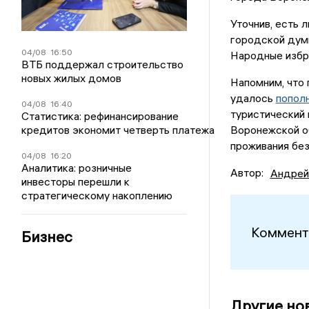
Уточнив, есть 
городской дум
04/08
16:50
Народные избр
ВТБ поддержал строительство
новых жилых домов
Напомним, что 
удалось
попол
04/08
16:40
туристический 
Статистика: рефинансирование
кредитов экономит четверть платежа
Воронежской об
проживания без
04/08
16:20
Аналитика: розничные
Автор:
Андрей
инвесторы перешли к
стратегическому накоплению
Коммент
Бизнес
Другие но