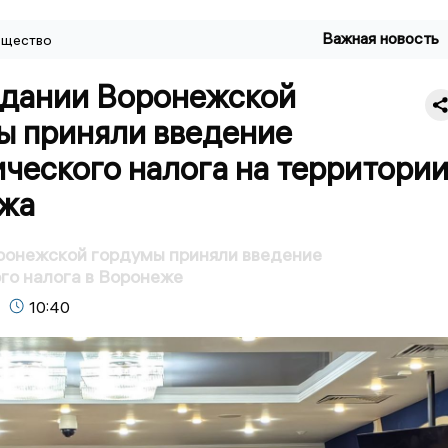
Важная новость
щество
едании Воронежской
ы приняли введение
ческого налога на территори
жа
ронежской гордумы приняли введение
го налога в Воронеже
10:40