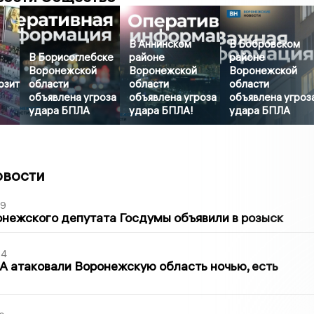
В Аннинском
В Бобровском
В Борисоглебске
районе
районе
Воронежской
Воронежской
Воронежской
озит
области
области
области
объявлена угроза
объявлена угроза
объявлена угроз
удара БПЛА
удара БПЛА!
удара БПЛА
овости
39
нежского депутата Госдумы объявили в розыск
54
 атаковали Воронежскую область ночью, есть