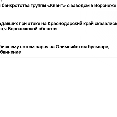
0
банкротства группы «Квант» с заводом в Воронеже
1
давших при атаке на Краснодарский край оказалис
ицы Воронежской области
5
бившему ножом парня на Олимпийском бульваре,
обвинение
2