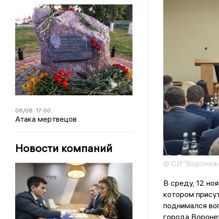
06/08
17:00
Атака мертвецов
Новости компаний
© СИ "Воронежс
В среду, 12 но
котором прису
поднимался воп
города Вороне