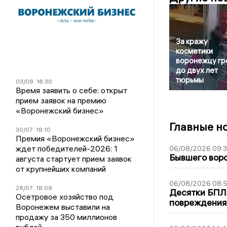
За кражу
косметики
воронежцу гр
до двух лет
тюрьмы
03/08
16:30
Время заявить о себе: открыт
прием заявок на премию
«Воронежский бизнес»
Главные н
30/07
18:10
Премия «Воронежский бизнес»
ждет победителей-2026: 1
06/08/2026 09:
Бывшего воро
августа стартует прием заявок
от крупнейших компаний
06/08/2026 08:
28/07
18:09
Десятки БПЛА
Осетровое хозяйство под
повреждения
Воронежем выставили на
продажу за 350 миллионов
рублей