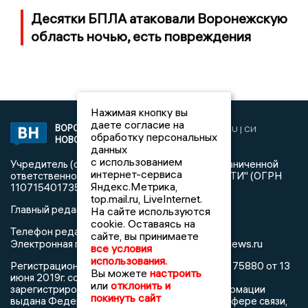
Десятки БПЛА атаковали Воронежскую
область ночью, есть повреждения
Нажимая кнопку вы
даете согласие на
ВОРОНЕЖСКИЕ
2019 © VORONEZHNEWS.RU | СИ
обработку персональных
НОВОСТИ
«Воронежские новости»
данных
с использованием
Учредитель (соучредители): Общество с ограниченной
интернет-сервиса
ответственностью "РЕГИОНАЛЬНЫЕ НОВОСТИ" (ОГРН
Яндекс.Метрика,
1107154017354)
top.mail.ru, LiveInternet.
Главный редактор: Пирогов А.А.
На сайте используются
cookie. Оставаясь на
Телефон редакции: +7 (473) 262 77 92
сайте, вы принимаете
info@voronezhnews.ru
Электронная почта редакции:
все условия
использования.
Регистрационный номер: серия Эл № ФС 77 - 75880 от 13
Вы можете
настроить
июня 2019г. согласно выписке из реестра
или
отклонить и
зарегистрированных средств массовой информации
покинуть сайт
выдана Федеральной службой по надзору в сфере связи,