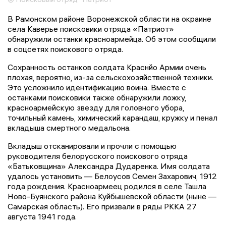
В Рамонском районе Воронежской области на окраине
села Каверье поисковики отряда «Патриот»
обнаружили останки красноармейца. Об этом сообщили
в соцсетях поискового отряда.
Сохранность останков солдата Краснйо Армии очень
плохая, вероятно, из-за сельскохозяйственной техники.
Это усложнило идентификацию воина. Вместе с
останками поисковики также обнаружили ложку,
красноармейскую звезду для головного убора,
точильный камень, химический карандаш, кружку и пенал
вкладыша смертного медальона.
Вкладыш отсканировали и прочли с помощью
руководителя белорусского поискового отряда
«Батьковщина» Александра Дударенка. Имя солдата
удалось установить — Белоусов Семен Захарович, 1912
года рождения. Красноармеец родился в селе Ташла
Ново-Буянского района Куйбышевской области (ныне —
Самарская область). Его призвали в ряды РККА 27
августа 1941 года.