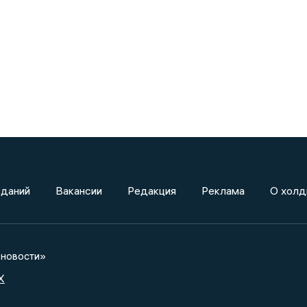
зданий
Вакансии
Редакция
Реклама
О холд
новости»
X