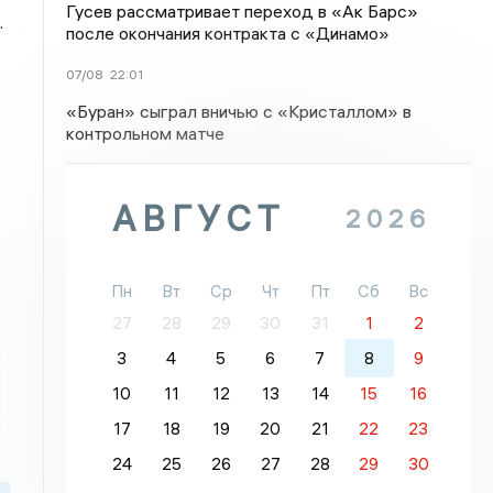
Гусев рассматривает переход в «Ак Барс»
.
после окончания контракта с «Динамо»
07/08
22:01
«Буран» сыграл вничью с «Кристаллом» в
контрольном матче
АВГУСТ
2026
Пн
Вт
Ср
Чт
Пт
Сб
Вс
27
28
29
30
31
1
2
3
4
5
6
7
8
9
10
11
12
13
14
15
16
17
18
19
20
21
22
23
24
25
26
27
28
29
30