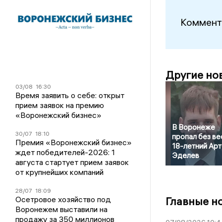
Коммент
Другие но
03/08
16:30
Время заявить о себе: открыт
прием заявок на премию
«Воронежский бизнес»
В Воронеже
30/07
18:10
пропал без ве
Премия «Воронежский бизнес»
18-летний Ар
ждет победителей-2026: 1
Эделев
августа стартует прием заявок
от крупнейших компаний
28/07
18:09
Осетровое хозяйство под
Главные н
Воронежем выставили на
продажу за 350 миллионов