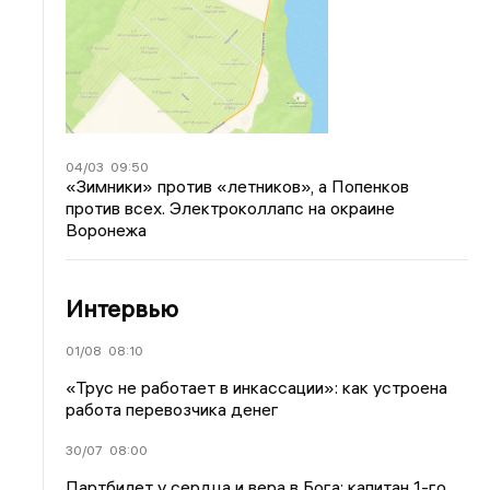
04/03
09:50
«Зимники» против «летников», а Попенков
против всех. Электроколлапс на окраине
Воронежа
Интервью
01/08
08:10
«Трус не работает в инкассации»: как устроена
работа перевозчика денег
30/07
08:00
Партбилет у сердца и вера в Бога: капитан 1-го