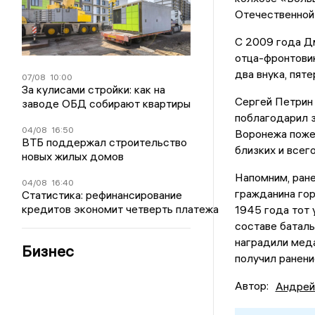
Отечественной 
С 2009 года Д
отца-фронтовик
два внука, пяте
07/08
10:00
За кулисами стройки: как на
Сергей Петрин
заводе ОБД собирают квартиры
поблагодарил з
04/08
16:50
Воронежа пожел
ВТБ поддержал строительство
близких и всег
новых жилых домов
Напомним, ран
04/08
16:40
гражданина гор
Статистика: рефинансирование
кредитов экономит четверть платежа
1945 года тот 
составе баталь
наградили мед
Бизнес
получил ранени
Автор:
Андрей