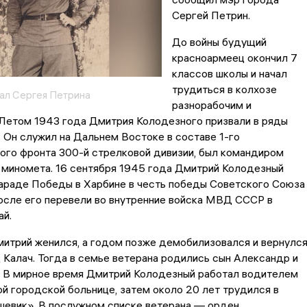
Сергей Петрин.
До войны будущий
красноармеец окончил 7
классов школы и начал
трудиться в колхозе
ал Сергея Петрина
разнорабочим и
 Летом 1943 года Дмитрия Колодезного призвали в ряды
 Он служил на Дальнем Востоке в составе 1-го
ого фронта 300-й стрелковой дивизии, был командиром
 миномета. 16 сентября 1945 года Дмитрий Колодезный
Параде Победы в Харбине в честь победы Советского Союза
осле его перевели во внутренние войска МВД СССР в
ай.
итрий женился, а годом позже демобилизовался и вернулс
 Калач. Тогда в семье ветерана родились сын Александр и
 В мирное время Дмитрий Колодезный работал водителем
й городской больнице, затем около 20 лет трудился в
шевик». В послужном списке ветерана — орден