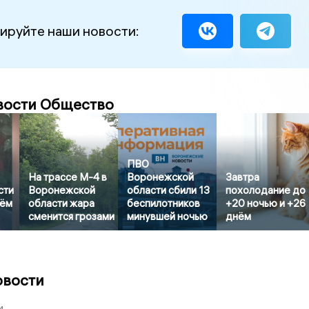
ируйте наши новости:
вости Общество
ПВО
На трассе М-4 в
Воронежской
Завтра
сти
Воронежской
области сбили 13
похолодание до
тём
области жара
беспилотников
+20 ночью и +26
сменится грозами
минувшей ночью
днём
овости