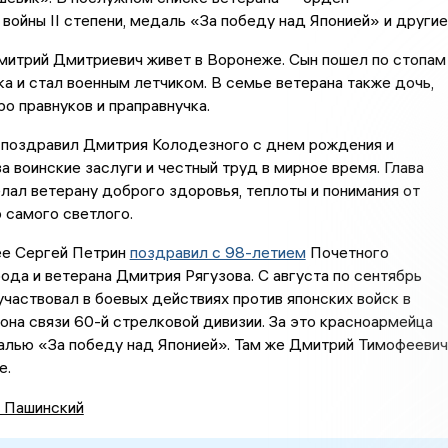
войны II степени, медаль «За победу над Японией» и другие
митрий Дмитриевич живет в Воронеже. Сын пошел по стопам
а и стал военным летчиком. В семье ветерана также дочь,
ро правнуков и праправнучка.
 поздравил Дмитрия Колодезного с днем рождения и
а воинские заслуги и честный труд в мирное время. Глава
ал ветерану доброго здоровья, теплоты и понимания от
о самого светлого.
ее Сергей Петрин
поздравил с 98-летием
Почетного
ода и ветерана Дмитрия Рягузова. С августа по сентябрь
участвовал в боевых действиях против японских войск в
она связи 60-й стрелковой дивизии. За это красноармейца
алью «За победу над Японией». Там же Дмитрий Тимофеевич
е.
 Пашинский