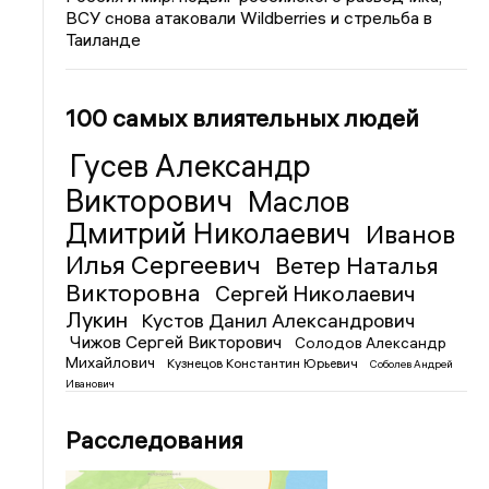
ВСУ снова атаковали Wildberries и стрельба в
Таиланде
100 самых влиятельных людей
Гусев Александр
Викторович
Маслов
Дмитрий Николаевич
Иванов
Илья Сергеевич
Ветер Наталья
Викторовна
Сергей Николаевич
Лукин
Кустов Данил Александрович
Чижов Сергей Викторович
Солодов Александр
Михайлович
Кузнецов Константин Юрьевич
Соболев Андрей
Иванович
Расследования