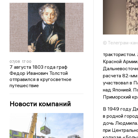
© Телеграм-кан
трактористом.
Красной Армии.
07/08
17:00
7 августа 1803 года граф
Дальневосточн
Федор Иванович Толстой
расчета 82-мм
отправился в кругосветное
участвовал в 
путешествие
над Японией. П
Приморский кр
Новости компаний
В 1949 году Дм
в родной город
дочь Людмила.
при Центрально
колхозе «Боль