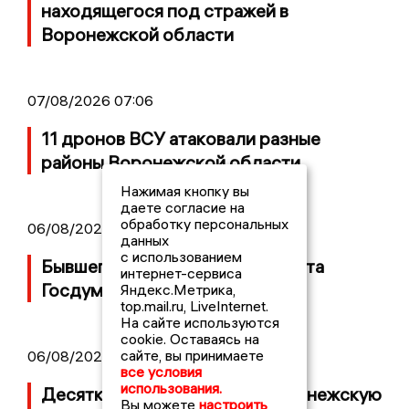
находящегося под стражей в
Воронежской области
07/08/2026 07:06
11 дронов ВСУ атаковали разные
районы Воронежской области
Нажимая кнопку вы
даете согласие на
обработку персональных
06/08/2026 09:39
данных
с использованием
Бывшего воронежского депутата
интернет-сервиса
Госдумы объявили в розыск
Яндекс.Метрика,
top.mail.ru, LiveInternet.
На сайте используются
cookie. Оставаясь на
сайте, вы принимаете
06/08/2026 08:54
все условия
использования.
Десятки БПЛА атаковали Воронежскую
Вы можете
настроить