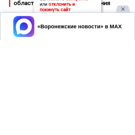
область ночью, есть повреждения
или
отклонить и
покинуть сайт
Принять
ВОРОНЕЖСКИЕ
2019 © VORONEZHNEWS.RU | СИ
НОВОСТИ
«Воронежские новости»
Учредитель (соучредители): Общество с ограниченной
ответственностью "РЕГИОНАЛЬНЫЕ НОВОСТИ" (ОГРН
1107154017354)
Главный редактор: Пирогов А.А.
Телефон редакции: +7 (473) 262 77 92
info@voronezhnews.ru
Электронная почта редакции:
Регистрационный номер: серия Эл № ФС 77 - 75880 от 13
июня 2019г. согласно выписке из реестра
зарегистрированных средств массовой информации
выдана Федеральной службой по надзору в сфере связи,
информационных технологий и массовых коммуникаций