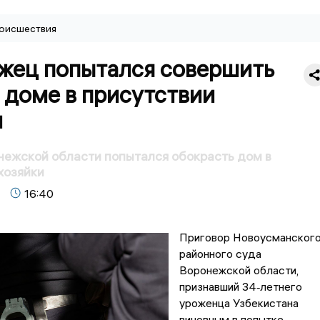
оисшествия
жец попытался совершить
 доме в присутствии
и
ежской области попытался обокрасть дом в
хозяйки
16:40
Приговор Новоусманског
районного суда
Воронежской области,
признавший 34‑летнего
уроженца Узбекистана
виновным в попытке