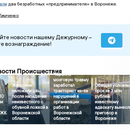
али
два безработных «предпринимателя» в Воронеже.
Тимченко
йте новости нашему Дежурному –
е вознаграждение!
вости Происшествия
Черепно-
мозговую травму
Женщине
заработал
Обещал условны
наложили швы
тракторист из-за
срок за 3 млн
10
после нападения
нарушений в
рублей:
ли
неизвестного с
организации
известному
обувной ложкой в
работ в
адвокату вынесл
 ЖК
Воронежской
Воронежской
приговор в
области
области
Воронеже