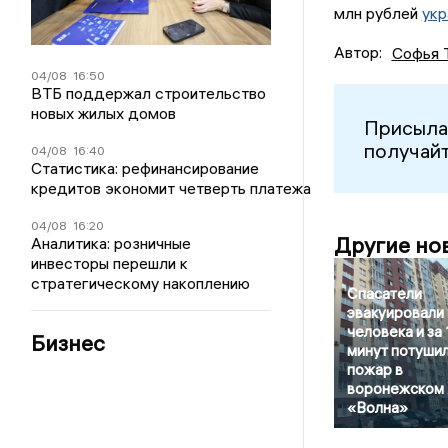
млн рублей
укр
Автор:
Софья 
04/08
16:50
ВТБ поддержал строительство
новых жилых домов
Присыла
получайт
04/08
16:40
Статистика: рефинансирование
кредитов экономит четверть платежа
04/08
16:20
Другие но
Аналитика: розничные
инвесторы перешли к
стратегическому накоплению
Спасатели
эвакуировали
человека и за 
Бизнес
минут потуши
пожар в
воронежском
«Волна»