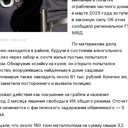
ограбления частного дома
в марте 2025 года, вступи
в законную силу. Об этом
сообщило региональное Г
МВД.
кие новости"
По материалам дела,
но находился в районе, будучи в состоянии алкогольного
елез через забор и, сочтя жильё пустым, попытался
ом. Обнаружив хозяйку на кухне, он открыто попытался
ество, вооружившись найденным в доме садовым
планируя также завладеть около 81 тыс. рублей. Конечно же,
заметила постороннего и вызвала полицию.
овал действия как покушение на грабёж и назначил
год 2 месяца лишения свободы в ИК общего режима. Отсчёт
я начинается с фактического задержания обвиняемого — 5
а.
али, что около 160 тонн металлолома на сумму свыше 3,2