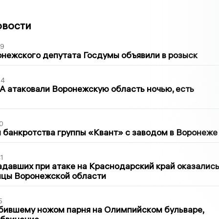
овости
39
нежского депутата Госдумы объявили в розыск
54
 атаковали Воронежскую область ночью, есть
0
банкротства группы «Квант» с заводом в Воронеже
1
давших при атаке на Краснодарский край оказалис
ицы Воронежской области
5
бившему ножом парня на Олимпийском бульваре,