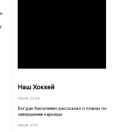
л
У
Наш Хоккей
06/08
22:04
Богдан Киселевич рассказал о планах по
завершении карьеры
06/08
21:31