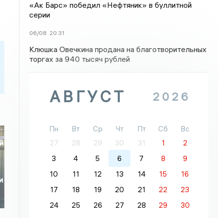
«Ак Барс» победил «Нефтяник» в буллитной
серии
06/08
20:31
Клюшка Овечкина продана на благотворительных
торгах за 940 тысяч рублей
АВГУСТ
2026
Пн
Вт
Ср
Чт
Пт
Сб
Вс
27
28
29
30
31
1
2
й
3
4
5
6
7
8
9
10
11
12
13
14
15
16
и
17
18
19
20
21
22
23
24
25
26
27
28
29
30