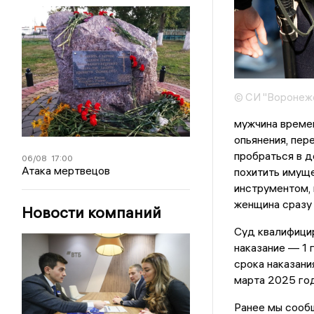
© СИ "Воронежс
мужчина времен
опьянения, пер
пробраться в д
06/08
17:00
Атака мертвецов
похитить имущ
инструментом, 
женщина сразу 
Новости компаний
Суд квалифицир
наказание — 1 
срока наказани
марта 2025 год
Ранее мы сообщ