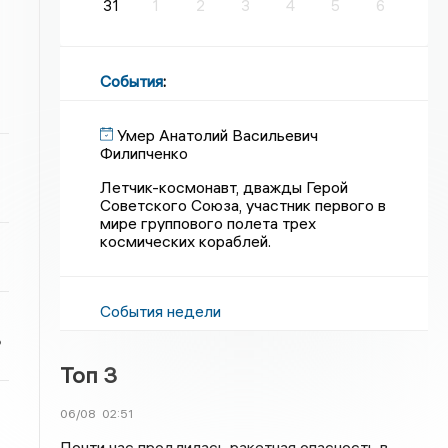
31
1
2
3
4
5
6
События
:
Умер Анатолий Васильевич
Филипченко
Летчик-космонавт, дважды Герой
Советского Союза, участник первого в
мире группового полета трех
космических кораблей.
События недели
ь
Топ 3
06/08
02:51
Почти час продлилась ракетная опасность в