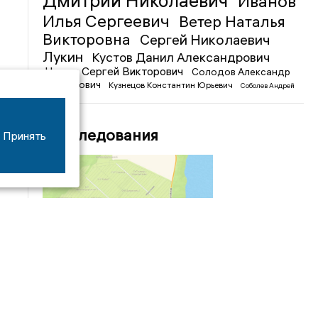
Дмитрий Николаевич
Иванов
Илья Сергеевич
Ветер Наталья
Викторовна
Сергей Николаевич
Лукин
Кустов Данил Александрович
Чижов Сергей Викторович
Солодов Александр
Михайлович
Кузнецов Константин Юрьевич
Соболев Андрей
Иванович
Расследования
Принять
04/03
09:50
«Зимники» против «летников», а Попенков
против всех. Электроколлапс на окраине
Воронежа