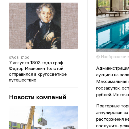
© Изображение
07/08
17:00
7 августа 1803 года граф
Администрация
Федор Иванович Толстой
отправился в кругосветное
аукцион на воз
путешествие
Максимальная н
госзакупок, ос
рублей. Источ
Новости компаний
Повторные торг
аннулирован за
расторжения не
послужить реш