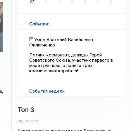
31
1
2
3
4
5
6
События
:
Умер Анатолий Васильевич
Филипченко
Летчик-космонавт, дважды Герой
Советского Союза, участник первого в
мире группового полета трех
космических кораблей.
,
События недели
Топ 3
06/08
12:25
Карта отключения воды: где в Воронеже не