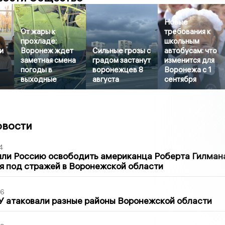
Новые
От жары к
требования к
прохладе:
школьным
и
Воронеж ждет
Сильные грозы с
автобусам: что
заметная смена
градом застанут
изменится для
погоды в
воронежцев 8
Воронежа с 1
выходные
августа
сентября
овости
4
ли Россию освободить американца Роберта Гилмана
я под стражей в Воронежской области
06
У атаковали разные районы Воронежской области