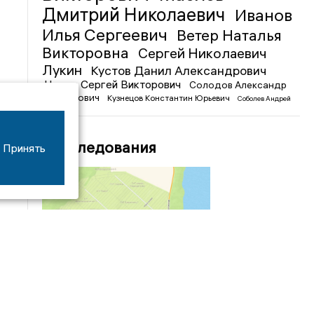
Дмитрий Николаевич
Иванов
Илья Сергеевич
Ветер Наталья
Викторовна
Сергей Николаевич
Лукин
Кустов Данил Александрович
Чижов Сергей Викторович
Солодов Александр
Михайлович
Кузнецов Константин Юрьевич
Соболев Андрей
Иванович
Расследования
Принять
04/03
09:50
«Зимники» против «летников», а Попенков
против всех. Электроколлапс на окраине