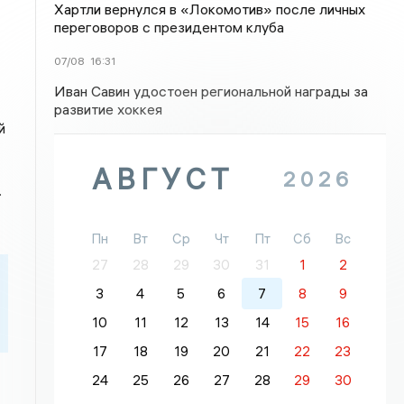
Хартли вернулся в «Локомотив» после личных
переговоров с президентом клуба
07/08
16:31
Иван Савин удостоен региональной награды за
развитие хоккея
й
АВГУСТ
2026
.
Пн
Вт
Ср
Чт
Пт
Сб
Вс
27
28
29
30
31
1
2
3
4
5
6
7
8
9
10
11
12
13
14
15
16
17
18
19
20
21
22
23
24
25
26
27
28
29
30