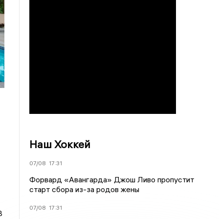
Наш Хоккей
07/08
17:31
Форвард «Авангарда» Джош Ливо пропустит
старт сбора из-за родов жены
07/08
17:31
В