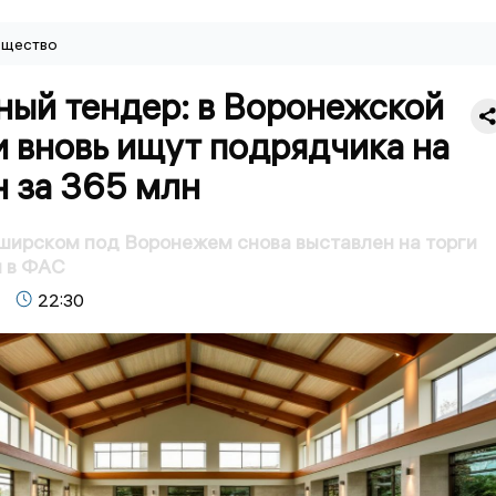
щество
ный тендер: в Воронежской
 вновь ищут подрядчика на
н за 365 млн
ширском под Воронежем снова выставлен на торги
ы в ФАС
22:30