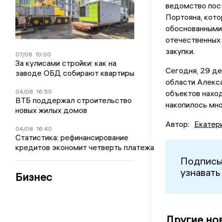
ведомство пос
Портояна, кото
обоснованными,
отечественных 
закупки.
07/08
10:00
За кулисами стройки: как на
Сегодня, 29 де
заводе ОБД собирают квартиры
области Алекс
04/08
16:50
объектов наход
ВТБ поддержал строительство
накопилось мно
новых жилых домов
Автор:
Екатер
04/08
16:40
Статистика: рефинансирование
кредитов экономит четверть платежа
Подписы
узнавать
Бизнес
Другие но