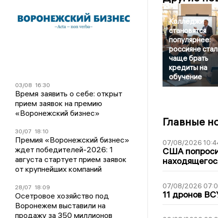
Колледжи
становятся
популярнее:
россияне стал
чаще брать
кредиты на
обучение
03/08
16:30
Время заявить о себе: открыт
прием заявок на премию
«Воронежский бизнес»
Главные н
30/07
18:10
Премия «Воронежский бизнес»
07/08/2026 10:4
ждет победителей-2026: 1
США попроси
августа стартует прием заявок
находящегос
от крупнейших компаний
07/08/2026 07:
28/07
18:09
11 дронов ВС
Осетровое хозяйство под
Воронежем выставили на
продажу за 350 миллионов