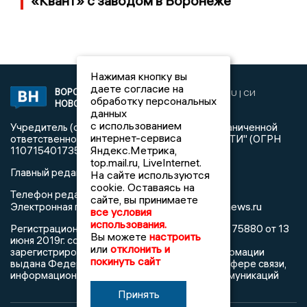
«Квант» с заводом в Воронеже
Нажимая кнопку вы
даете согласие на
ВОРОНЕЖСКИЕ
2019 © VORONEZHNEWS.RU | СИ
обработку персональных
НОВОСТИ
«Воронежские новости»
данных
с использованием
Учредитель (соучредители): Общество с ограниченной
интернет-сервиса
ответственностью "РЕГИОНАЛЬНЫЕ НОВОСТИ" (ОГРН
Яндекс.Метрика,
1107154017354)
top.mail.ru, LiveInternet.
Главный редактор: Пирогов А.А.
На сайте используются
cookie. Оставаясь на
Телефон редакции: +7 (473) 262 77 92
сайте, вы принимаете
info@voronezhnews.ru
Электронная почта редакции:
все условия
использования.
Регистрационный номер: серия Эл № ФС 77 - 75880 от 13
Вы можете
настроить
июня 2019г. согласно выписке из реестра
или
отклонить и
зарегистрированных средств массовой информации
покинуть сайт
выдана Федеральной службой по надзору в сфере связи,
информационных технологий и массовых коммуникаций
Принять