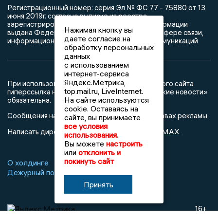
Регистрационный номер: серия Эл № ФС 77 - 75880 от 13
июня 2019г. согласно выписке из реестра
зарегистрированных средств массовой информации
Нажимая кнопку вы
выдана Федеральной службой по надзору в сфере связи,
даете согласие на
информационных технологий и массовых коммуникаций
обработку персональных
данных
с использованием
интернет-сервиса
Яндекс.Метрика,
При использовании любого материала с данного сайта
top.mail.ru, LiveInternet.
гиперссылка на Сетевое издание «Воронежские новости»
На сайте используются
обязательна.
cookie. Оставаясь на
Сообщения на сером фоне размещены на правах рекламы
сайте, вы принимаете
все условия
@mazov
MAX
Написать директору в телеграм
или
использования.
Вы можете
настроить
или
отклонить и
покинуть сайт
О холдинге
Вакансии
Реклама
Дежурный по новостям
Принять
16+