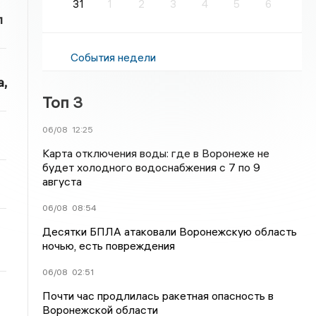
31
1
2
3
4
5
6
л
События недели
,
Топ 3
06/08
12:25
Карта отключения воды: где в Воронеже не
будет холодного водоснабжения с 7 по 9
августа
06/08
08:54
Десятки БПЛА атаковали Воронежскую область
ночью, есть повреждения
06/08
02:51
Почти час продлилась ракетная опасность в
Воронежской области