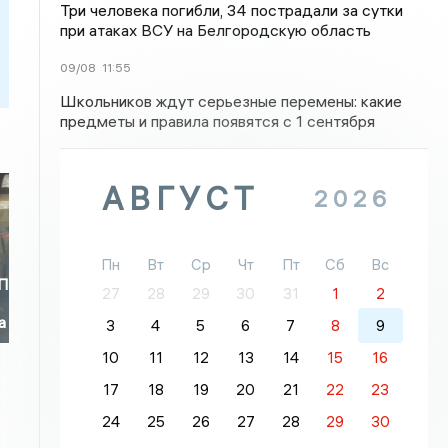
Три человека погибли, 34 пострадали за сутки
при атаках ВСУ на Белгородскую область
09/08
11:55
Школьников ждут серьезные перемены: какие
предметы и правила появятся с 1 сентября
АВГУСТ
2026
Пн
Вт
Ср
Чт
Пт
Сб
Вс
ТП
27
28
29
30
31
1
2
а
3
4
5
6
7
8
9
10
11
12
13
14
15
16
17
18
19
20
21
22
23
24
25
26
27
28
29
30