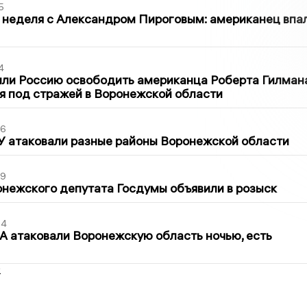
5
 неделя с Александром Пироговым: американец впа
4
ли Россию освободить американца Роберта Гилмана
я под стражей в Воронежской области
06
У атаковали разные районы Воронежской области
39
нежского депутата Госдумы объявили в розыск
54
 атаковали Воронежскую область ночью, есть
2