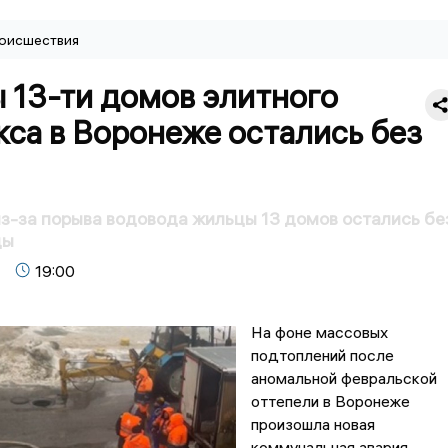
оисшествия
 13-ти домов элитного
са в Воронеже остались без
з-за порыва водовода жильцы 13 домов остались бе
ды
19:00
На фоне массовых
подтоплений после
аномальной февральской
оттепели в Воронеже
произошла новая
коммунальная авария.