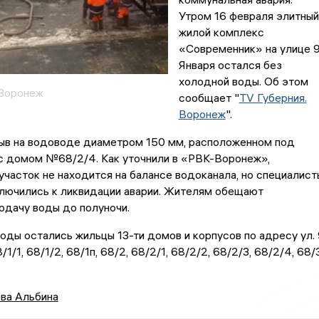
Утром 16 февраля элитный
жилой комплекс
«Современник» на улице 
Января остался без
холодной воды. Об этом
 Воронеж
сообщает "
TV Губерния.
Воронеж
".
ыв на водоводе диаметром 150 мм, расположенном под
с домом №68/2/4. Как уточнили в «РВК-Воронеж»,
часток не находится на балансе водоканала, но специалист
ключились к ликвидации аварии. Жителям обещают
одачу воды до полуночи.
оды остались жильцы 13-ти домов и корпусов по адресу ул. 
/1/1, 68/1/2, 68/1п, 68/2, 68/2/1, 68/2/2, 68/2/3, 68/2/4, 68/3
ва Альбина