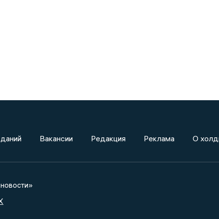
зданий
Вакансии
Редакция
Реклама
О холд
новости»
X