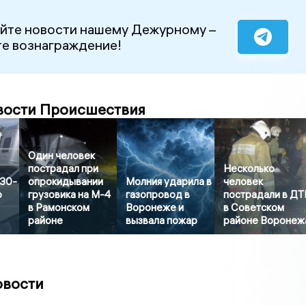
йте новости нашему Дежурному –
е вознаграждение!
вости Происшествия
Один человек
пострадал при
Несколько
 30-
опрокидывании
Молния ударила в
человек
ю
грузовика на М-4
газопровод в
пострадали в Д
в Рамонском
Воронеже и
в Советском
районе
вызвала пожар
районе Воронеж
овости