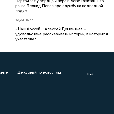
Партбилет у сердца и вера в Бога: капитан 1-го
ранга Леонид Попов про службу на подводной
лодке
30/04
19:30
«Наш Хоккей»: Алексей Дементьев –
удовольствие рассказывать истории, в которых я
участвовал
инге
Дежурный по новостям
16+