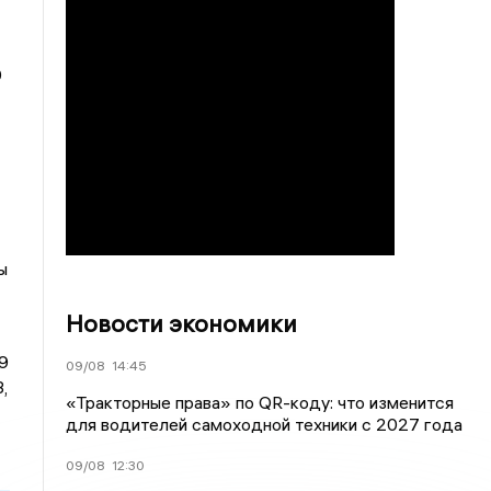
9
ы
Новости экономики
9
09/08
14:45
,
«Тракторные права» по QR-коду: что изменится
для водителей самоходной техники с 2027 года
09/08
12:30