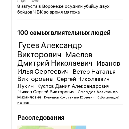
08/08
04:00
8 августа в Воронеже осудили убийцу двух
бойцов ЧВК во время мятежа
100 самых влиятельных людей
Гусев Александр
Викторович
Маслов
Дмитрий Николаевич
Иванов
Илья Сергеевич
Ветер Наталья
Викторовна
Сергей Николаевич
Лукин
Кустов Данил Александрович
Чижов Сергей Викторович
Солодов Александр
Михайлович
Кузнецов Константин Юрьевич
Соболев Андрей
Иванович
Расследования