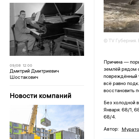
© TV Губерния.
Причина — пор
09/08
12:00
землёй рядом 
Дмитрий Дмитриевич
повреждённый у
Шостакович
всё равно под
восстановить п
Новости компаний
Без холодной в
Января: 68/1, 68
68/4.
Автор:
Мурато