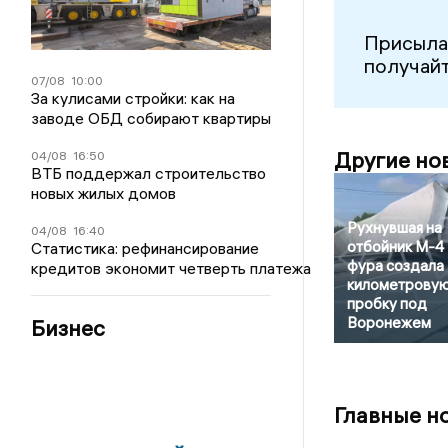
Присыла
получайт
07/08
10:00
За кулисами стройки: как на
заводе ОБД собирают квартиры
Другие но
04/08
16:50
ВТБ поддержал строительство
новых жилых домов
Рухнувшая на
04/08
16:40
отбойник М-4
Статистика: рефинансирование
фура создала
кредитов экономит четверть платежа
километрову
пробку под
Воронежем
Бизнес
Главные н