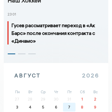
Наш Хоккей
23:01
Гусев рассматривает переход в «Ак
Барс» после окончания контракта с
«Динамо»
АВГУСТ
2026
Пн
Вт
Ср
Чт
Пт
Сб
Вс
27
28
29
30
31
1
2
3
4
5
6
7
8
9