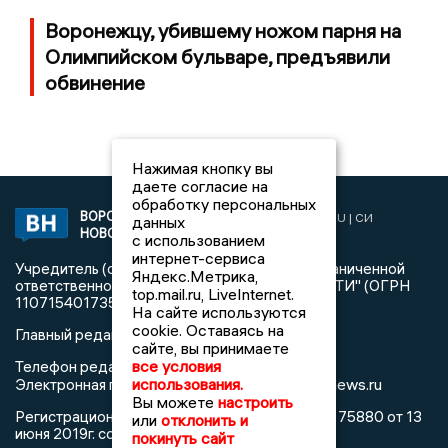
Воронежцу, убившему ножом парня на
Олимпийском бульваре, предъявили
обвинение
Нажимая кнопку вы
даете согласие на
обработку персональных
ВОРОНЕЖСКИЕ
2019 © VORONEZHNEWS.RU | СИ
данных
НОВОСТИ
«Воронежские новости»
с использованием
интернет-сервиса
Учредитель (соучредители): Общество с ограниченной
Яндекс.Метрика,
ответственностью "РЕГИОНАЛЬНЫЕ НОВОСТИ" (ОГРН
top.mail.ru, LiveInternet.
1107154017354)
На сайте используются
cookie. Оставаясь на
Главный редактор: Пирогов А.А.
сайте, вы принимаете
все условия
Телефон редакции: +7 (473) 262 77 92
info@voronezhnews.ru
использования.
Электронная почта редакции:
Вы можете
настроить
Регистрационный номер: серия Эл № ФС 77 - 75880 от 13
или
отклонить и
июня 2019г. согласно выписке из реестра
покинуть сайт