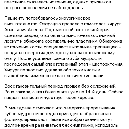
пластинка оказалась истончена, однако признаков
острого воспаления не наблюдалось.
Пациенту потребовалось хирургическое
вмешательство. Операцию провела стоматолог-хирург
Анастасия Асеева. Под местной анестезией врач
сделала разрез, отслоила слизисто-надкостничный
лоскут и обнажила кортикальную пластинку. Обнаружив
истончение кости, специалист выполнила трепанацию –
создала отверстия для доступа к патологическому
очагу. После удаления самого зуба мудрости
последовал самый ответственный этап – цистоэктомия.
Хирург полностью удалила оболочки кисты и
выскоблила измененные патологические ткани.
Восстановительный период прошел без осложнений.
Рана зажила, а швы были сняты уже на 14-й день. Сейчас
пациент выписан и чувствует себя хорошо.
В минздраве отмечают, что задержка прорезывания
зубов мудрости нередко приводит к образованию
фолликулярных кист. Такие новообразования могут
долгое время развиваться бессимптомно, исподволь