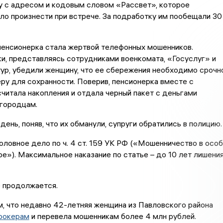
у с адресом и кодовым словом «Рассвет», которое
о произнести при встрече. За подработку им пообещали 30
пенсионерка стала жертвой телефонных мошенников.
и, представляясь сотрудниками военкомата, «Госуслуг» и
ур, убедили женщину, что ее сбережения необходимо срочн
ру для сохранности. Поверив, пенсионерка вместе с
читала накопления и отдала черный пакет с деньгами
городцам.
ень, поняв, что их обманули, супруги обратились в полицию.
ловное дело по ч. 4 ст. 159 УК РФ («Мошенничество в осо
е»). Максимальное наказание по статье – до 10 лет лишени
 продолжается.
, что недавно 42-летняя женщина из Павловского района
рокерам
и перевела мошенникам более 4 млн рублей.