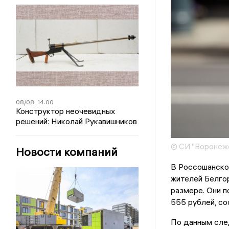
08/08
14:00
Конструктор неочевидных
решений: Николай Рукавишников
© СИ "Воронежс
Новости компаний
В Россошанско
жителей Белго
размере. Они п
555 рублей, со
По данным след