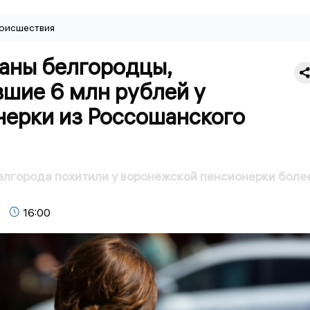
оисшествия
аны белгородцы,
вшие 6 млн рублей у
нерки из Россошанского
елгорода похитили у воронежской пенсионерки боле
16:00