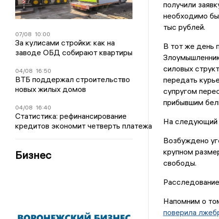
получили заявк
необходимо был
тыс рублей.
07/08
10:00
За кулисами стройки: как на
В тот же день 
заводе ОБД собирают квартиры
Злоумышленник
силовых структ
04/08
16:50
ВТБ поддержал строительство
передать курье
новых жилых домов
супругом перес
прибывшим бел
04/08
16:40
Статистика: рефинансирование
На следующий д
кредитов экономит четверть платежа
Возбуждено уго
крупном размер
Бизнес
свободы.
Расследование
Напомним о том
поверила лжеб