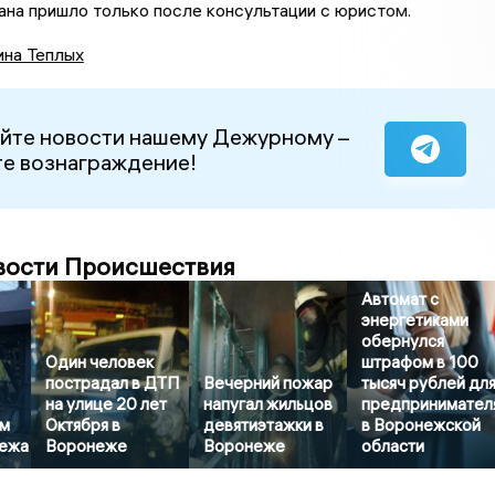
на пришло только после консультации с юристом.
ина Теплых
йте новости нашему Дежурному –
е вознаграждение!
вости Происшествия
Автомат с
энергетиками
обернулся
Один человек
штрафом в 100
пострадал в ДТП
Вечерний пожар
тысяч рублей дл
на улице 20 лет
напугал жильцов
предпринимател
м
Октября в
девятиэтажки в
в Воронежской
нежа
Воронеже
Воронеже
области