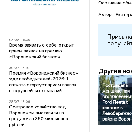
Осознание обма
Автор:
Екатер
Присыла
03/08
16:30
получайт
Время заявить о себе: открыт
прием заявок на премию
«Воронежский бизнес»
30/07
18:10
Другие но
Премия «Воронежский бизнес»
ждет победителей-2026: 1
августа стартует прием заявок
Пострадала
от крупнейших компаний
женщина при
столкновении
28/07
18:09
Ford Fiesta с
Осетровое хозяйство под
киоском в
Воронежем выставили на
Левобережно
продажу за 350 миллионов
районе Воро
рублей