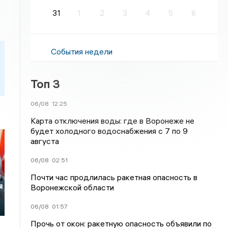
31
1
2
3
4
5
6
События недели
Топ 3
06/08
12:25
Карта отключения воды: где в Воронеже не
будет холодного водоснабжения с 7 по 9
августа
06/08
02:51
я
Почти час продлилась ракетная опасность в
я
Воронежской области
06/08
01:57
Прочь от окон: ракетную опасность объявили по