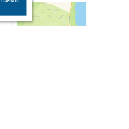
Принять
04/03
09:50
«Зимники» против «летников», а Попенков
против всех. Электроколлапс на окраине
Воронежа
Интервью
01/08
08:10
«Трус не работает в инкассации»: как устроена
работа перевозчика денег
30/07
08:00