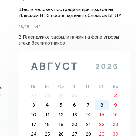
Шесть человек пострадали при пожаре на
Ильском НПЗ после падения обломков БПЛА
08/08
14:45
В Геленджике закрыли пляжи на фоне угрозы
о
атаки беспилотников
АВГУСТ
2026
Пн
Вт
Ср
Чт
Пт
Сб
Вс
бо
я
27
28
29
30
31
1
2
3
4
5
6
7
8
9
10
11
12
13
14
15
16
17
18
19
20
21
22
23
24
25
26
27
28
29
30