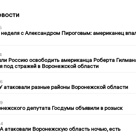
овости
5
 неделя с Александром Пироговым: американец впа
4
ли Россию освободить американца Роберта Гилмана
я под стражей в Воронежской области
06
У атаковали разные районы Воронежской области
39
нежского депутата Госдумы объявили в розыск
54
 атаковали Воронежскую область ночью, есть