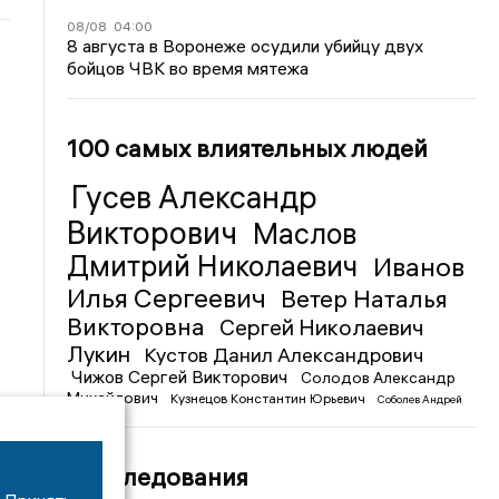
08/08
04:00
8 августа в Воронеже осудили убийцу двух
бойцов ЧВК во время мятежа
100 самых влиятельных людей
Гусев Александр
Викторович
Маслов
Дмитрий Николаевич
Иванов
Илья Сергеевич
Ветер Наталья
Викторовна
Сергей Николаевич
Лукин
Кустов Данил Александрович
Чижов Сергей Викторович
Солодов Александр
Михайлович
Кузнецов Константин Юрьевич
Соболев Андрей
Иванович
Расследования