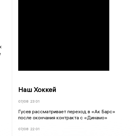
х
е
Наш Хоккей
07/08
23:01
Гусев рассматривает переход в «Ак Барс»
после окончания контракта с «Динамо»
07/08
22:01