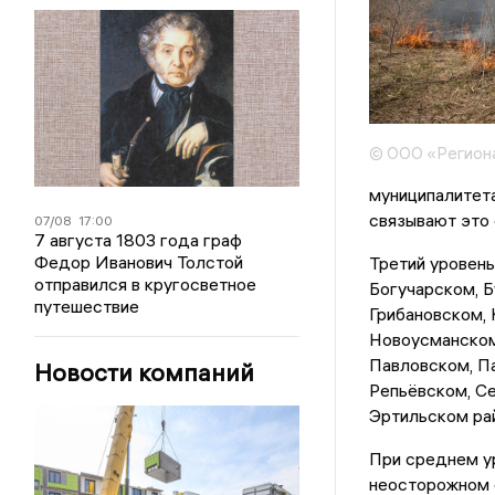
© ООО «Регион
муниципалитета
связывают это 
07/08
17:00
7 августа 1803 года граф
Федор Иванович Толстой
Третий уровень
отправился в кругосветное
Богучарском, 
путешествие
Грибановском,
Новоусманском
Павловском, П
Новости компаний
Репьёвском, Се
Эртильском рай
При среднем ур
неосторожном 