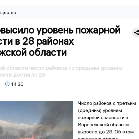
щество
высило уровень пожарной
ти в 28 районах
жской области
й области число районов со средним уровнем
ости достигло 28
14:30
Число районов с третьим
(средним) уровнем
пожарной опасности в
Воронежской области
выросло до 28. Об этом
свидетельствует