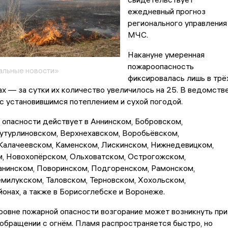
ежедневный прогноз
регионального управления
МЧС.
Накануне умеренная
пожароопасность
альные новости»
фиксировалась лишь в трё
х — за сутки их количество увеличилось на 25. В ведомств
с установившимся потеплением и сухой погодой.
 опасности действует в Аннинском, Бобровском,
Бутурлиновском, Верхнехавском, Воробьёвском,
 Калачеевском, Каменском, Лискинском, Нижнедевицком,
, Новохопёрском, Ольховатском, Острогожском,
анинском, Поворинском, Подгоренском, Рамонском,
милукском, Таловском, Терновском, Хохольском,
онах, а также в Борисоглебске и Воронеже.
овне пожарной опасности возгорание может возникнуть при
обращении с огнём. Пламя распространяется быстро, но