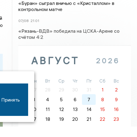
«Буран» сыграл вничью с «Кристаллом» в
контрольном матче
й
07/08
21:01
ую
«Рязань-ВДВ» победила на ЦСКА-Арене со
счётом 4:2
АВГУСТ
2026
Пн
Вт
Ср
Чт
Пт
Сб
Вс
27
28
29
30
31
1
2
Принять
3
4
5
6
7
8
9
10
11
12
13
14
15
16
17
18
19
20
21
22
23
24
25
26
27
28
29
30