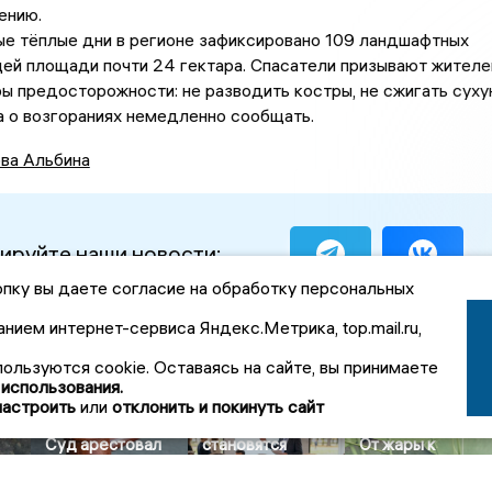
ению.
ые тёплые дни в регионе зафиксировано 109 ландшафтных
ей площади почти 24 гектара. Спасатели призывают жителе
 предосторожности: не разводить костры, не сжигать сух
 а о возгораниях немедленно сообщать.
ва Альбина
ируйте наши новости:
пку вы даете согласие на обработку персональных
анием интернет-сервиса Яндекс.Метрика, top.mail.ru,
вости Общество
пользуются cookie. Оставаясь на сайте, вы принимаете
 использования.
настроить
или
отклонить и покинуть сайт
Колледжи
Суд арестовал
становятся
От жары к
15
счета и технику
популярнее:
прохладе:
дов
подрядчика
россияне стали
Воронеж ждет