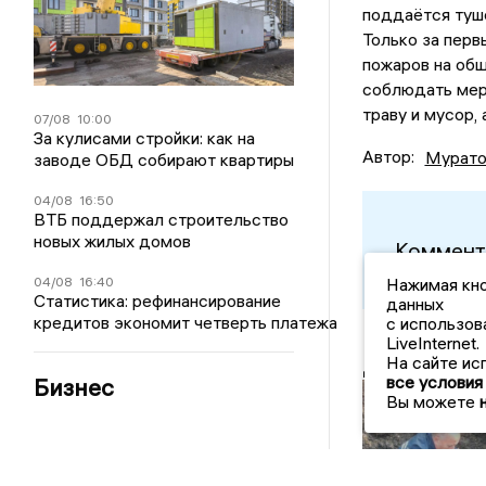
поддаётся туш
Только за перв
пожаров на общ
соблюдать меры
траву и мусор,
07/08
10:00
За кулисами стройки: как на
Автор:
Мурато
заводе ОБД собирают квартиры
04/08
16:50
ВТБ поддержал строительство
новых жилых домов
Коммент
04/08
16:40
Нажимая кно
Статистика: рефинансирование
данных
кредитов экономит четверть платежа
с использов
LiveInternet.
Другие но
На сайте ис
все условия
Бизнес
Вы можете
Эхо войны из 
старых снаря