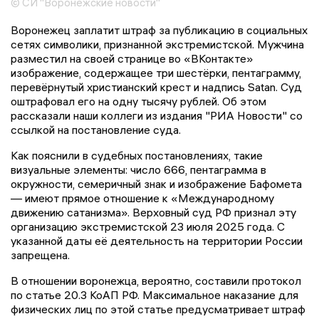
© СИ "Воронежские новости"
Воронежец заплатит штраф за публикацию в социальных
сетях символики, признанной экстремистской. Мужчина
разместил на своей странице во «ВКонтакте»
изображение, содержащее три шестёрки, пентаграмму,
перевёрнутый христианский крест и надпись Satan. Суд
оштрафовал его на одну тысячу рублей. Об этом
рассказали наши коллеги из издания "РИА Новости" со
ссылкой на постановление суда.
Как пояснили в судебных постановлениях, такие
визуальные элементы: число 666, пентаграмма в
окружности, семеричный знак и изображение Бафомета
— имеют прямое отношение к «Международному
движению сатанизма». Верховный суд РФ признал эту
организацию экстремистской 23 июля 2025 года. С
указанной даты её деятельность на территории России
запрещена.
В отношении воронежца, вероятно, составили протокол
по статье 20.3 КоАП РФ. Максимальное наказание для
физических лиц по этой статье предусматривает штраф