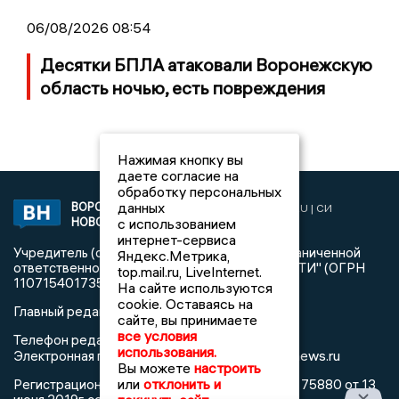
06/08/2026 08:54
Десятки БПЛА атаковали Воронежскую
область ночью, есть повреждения
Нажимая кнопку вы
даете согласие на
обработку персональных
данных
ВОРОНЕЖСКИЕ
2019 © VORONEZHNEWS.RU | СИ
НОВОСТИ
с использованием
«Воронежские новости»
интернет-сервиса
Учредитель (соучредители): Общество с ограниченной
Яндекс.Метрика,
ответственностью "РЕГИОНАЛЬНЫЕ НОВОСТИ" (ОГРН
top.mail.ru, LiveInternet.
1107154017354)
На сайте используются
cookie. Оставаясь на
Главный редактор: Пирогов А.А.
сайте, вы принимаете
все условия
Телефон редакции: +7 (473) 262 77 92
использования.
info@voronezhnews.ru
Электронная почта редакции:
Вы можете
настроить
или
отклонить и
Регистрационный номер: серия Эл № ФС 77 - 75880 от 13