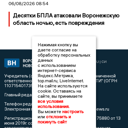
06/08/2026 08:54
Десятки БПЛА атаковали Воронежскую
область ночью, есть повреждения
Нажимая кнопку вы
даете согласие на
обработку персональных
данных
ВОРОНЕЖСКИЕ
2019 © VORONEZHNEWS.RU | СИ
с использованием
НОВОСТИ
«Воронежские новости»
интернет-сервиса
Яндекс.Метрика,
Учредитель (соучредители): Общество с ограниченной
top.mail.ru, LiveInternet.
ответственностью "РЕГИОНАЛЬНЫЕ НОВОСТИ" (ОГРН
На сайте используются
1107154017354)
cookie. Оставаясь на
Главный редактор: Пирогов А.А.
сайте, вы принимаете
все условия
Телефон редакции: +7 (473) 262 77 92
использования.
info@voronezhnews.ru
Электронная почта редакции:
Вы можете
настроить
или
отклонить и
Регистрационный номер: серия Эл № ФС 77 - 75880 от 13
покинуть сайт
июня 2019г. согласно выписке из реестра
зарегистрированных средств массовой информации