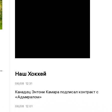
 –
Наш Хоккей
06/08
12:31
Канадец Энтони Камара подписал контракт с
«Адмиралом»
06/08
12:01