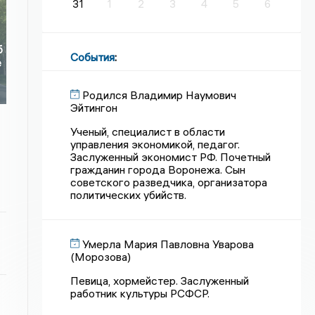
31
1
2
3
4
5
6
б
События
:
е
Родился Владимир Наумович
Эйтингон
Ученый, специалист в области
управления экономикой, педагог.
Заслуженный экономист РФ. Почетный
гражданин города Воронежа. Сын
советского разведчика, организатора
политических убийств.
Умерла Мария Павловна Уварова
(Морозова)
Певица, хормейстер. Заслуженный
работник культуры РСФСР.