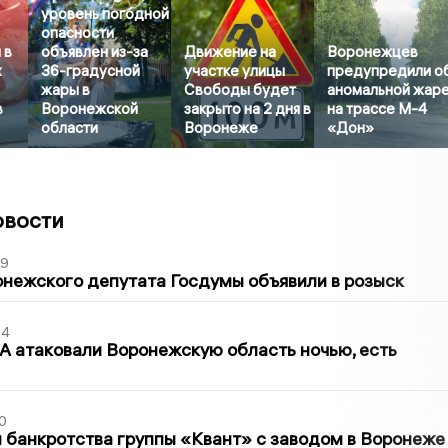
уровень погодной
опасности
 в
объявлен из-за
Движение на
Воронежцев
х
36-градусной
участке улицы
предупредили о
жары в
Свободы будет
аномальной жар
в
Воронежской
закрыто на 2 дня в
на трассе М-4
области
Воронеже
«Дон»
овости
39
нежского депутата Госдумы объявили в розыск
54
 атаковали Воронежскую область ночью, есть
0
банкротства группы «Квант» с заводом в Воронеже