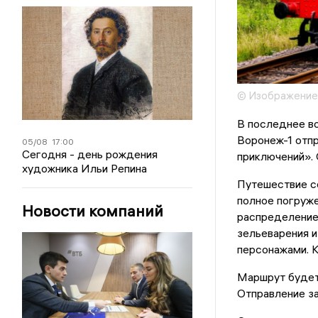
© Изображение
В последнее во
Воронеж-1 отп
05/08
17:00
Сегодня - день рождения
приключений».
художника Ильи Репина
Путешествие с
полное погруже
Новости компаний
распределение
зельеварения и
персонажами. 
Маршрут будет 
Отправление за