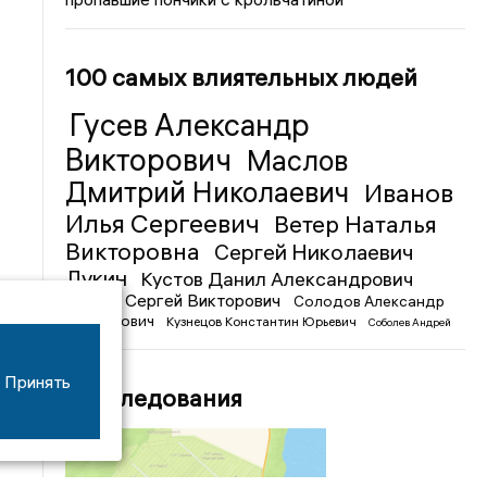
100 самых влиятельных людей
Гусев Александр
Викторович
Маслов
Дмитрий Николаевич
Иванов
Илья Сергеевич
Ветер Наталья
Викторовна
Сергей Николаевич
Лукин
Кустов Данил Александрович
Чижов Сергей Викторович
Солодов Александр
Михайлович
Кузнецов Константин Юрьевич
Соболев Андрей
Иванович
Принять
Расследования