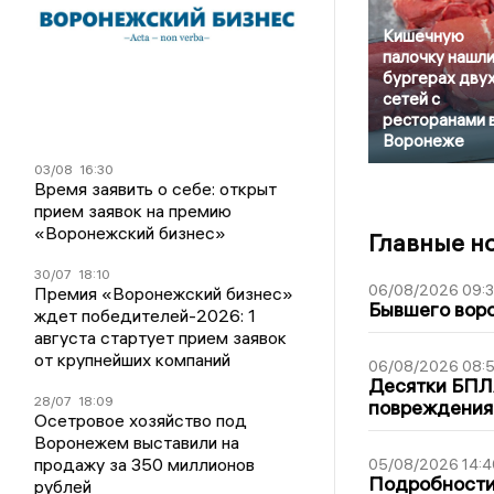
Кишечную
палочку нашли
бургерах дву
сетей с
ресторанами 
Воронеже
03/08
16:30
Время заявить о себе: открыт
прием заявок на премию
«Воронежский бизнес»
Главные н
30/07
18:10
06/08/2026 09:
Премия «Воронежский бизнес»
Бывшего воро
ждет победителей-2026: 1
августа стартует прием заявок
от крупнейших компаний
06/08/2026 08:
Десятки БПЛА
28/07
18:09
повреждения
Осетровое хозяйство под
Воронежем выставили на
продажу за 350 миллионов
05/08/2026 14:4
Подробности 
рублей