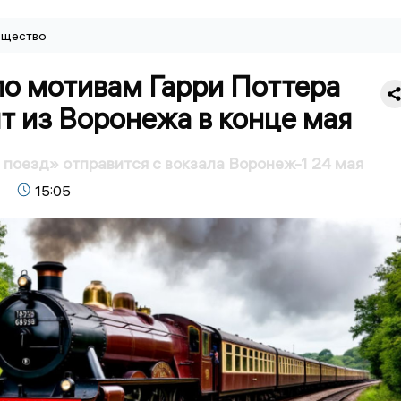
щество
по мотивам Гарри Поттера
т из Воронежа в конце мая
поезд» отправится с вокзала Воронеж-1 24 мая
15:05