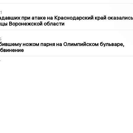
1
давших при атаке на Краснодарский край оказалис
ицы Воронежской области
5
бившему ножом парня на Олимпийском бульваре,
обвинение
2