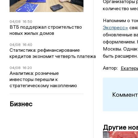
Организаторы р
количество мес
Напомним о том
04/08
16:50
ВТБ поддержал строительство
Экспресс»
свя
новых жилых домов
обновленные ва
оформлением. Н
04/08
16:40
Москвы. Однак
Статистика: рефинансирование
быть расширен.
кредитов экономит четверть платежа
Автор:
Екатер
04/08
16:20
Аналитика: розничные
инвесторы перешли к
стратегическому накоплению
Коммент
Бизнес
Другие но