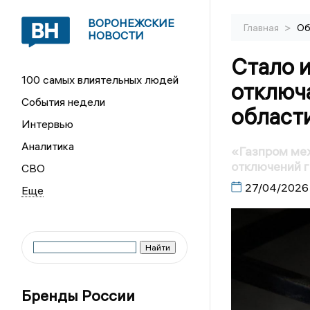
ВОРОНЕЖСКИЕ
>
Главная
Об
НОВОСТИ
Стало и
100 самых влиятельных людей
отключа
События недели
област
Интервью
Аналитика
«Газпром ме
отключений г
СВО
27/04/2026
Бренды России