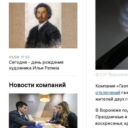
05/08
17:00
Сегодня - день рождения
художника Ильи Репина
© СИ "Воронежс
Новости компаний
Компания «Газ
отключений
газ
жителей двух г
В Воронеже под
Праздничные и 
воскресенья, к