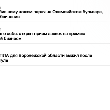
5
бившему ножом парня на Олимпийском бульваре,
обвинение
0
ь о себе: открыт прием заявок на премию
й бизнес»
5
ПЛА для Воронежской области выжил после
Туле
2