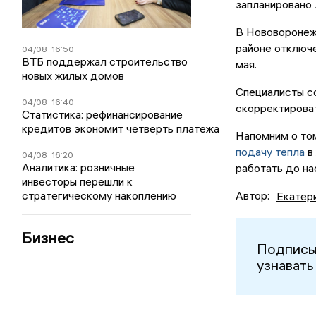
запланировано л
В Нововоронеже
районе отключе
04/08
16:50
ВТБ поддержал строительство
мая.
новых жилых домов
Специалисты с
04/08
16:40
скорректироват
Статистика: рефинансирование
кредитов экономит четверть платежа
Напомним о том
подачу тепла
в
04/08
16:20
Аналитика: розничные
работать до на
инвесторы перешли к
стратегическому накоплению
Автор:
Екатер
Бизнес
Подписы
узнавать