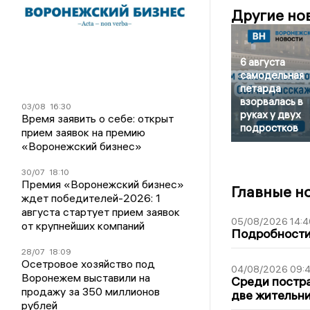
Другие но
6 августа
самодельная
петарда
взорвалась в
03/08
16:30
руках у двух
Время заявить о себе: открыт
подростков
прием заявок на премию
«Воронежский бизнес»
30/07
18:10
Премия «Воронежский бизнес»
Главные н
ждет победителей-2026: 1
августа стартует прием заявок
05/08/2026 14:4
от крупнейших компаний
Подробности 
28/07
18:09
Осетровое хозяйство под
04/08/2026 09:4
Воронежем выставили на
Среди постра
продажу за 350 миллионов
две жительн
рублей