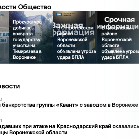
вости Общество
Прокуратура
добилась
В Острогожском
В Лискинском
возврата
районе
районе
государству
Воронежской
Воронежской
участка на
области
области
Тимирязева в
объявлена угроза
объявлена угроз
Воронеже
удара БПЛА
удара БПЛА
овости
0
банкротства группы «Квант» с заводом в Воронеже
1
давших при атаке на Краснодарский край оказалис
ицы Воронежской области