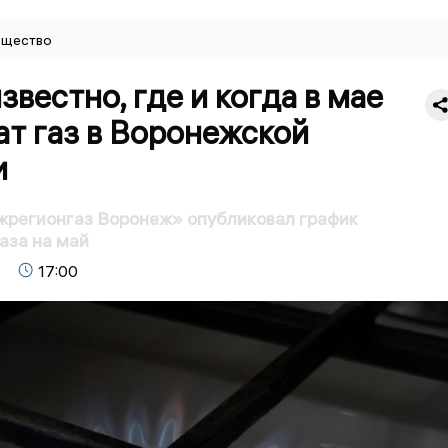
щество
звестно, где и когда в мае
т газ в Воронежской
и
жрегионгаз Воронеж» опубликовал график
аза на май
17:00