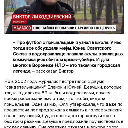
– Про футбол с пришельцами я узнал в школе. У нас
тогда все обсуждали мифы. Конец Советского
Союза: в водохранилище плавали акулы, в жилищных
коммуникациях обитали крысы-убийцы. И для
многих в Воронеже НЛО – это такая же городская
легенда,
– рассказал Виктор.
Но в 2002 году журналист встретился с двумя
"свидетельницами", Еленой и Юлией. Девушки, которые
тогда, в далёком 89-м, были подростками, спустя
время рассказали ему о том, что, якобы, видели
пришельцев. Одна из них, Юля, утверждала, что даже по
прошествии лет продолжала слышать в голове женский
голос, звучавший, будто пленка, которая крутится на
быстром режиме. Девушке предложили поучаствовать в
исследованиях. Она ответила отказом, и вскоре голос,