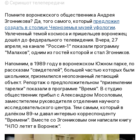
© Скриншот телепередачи
Помните воронежского общественника Андрея
Згонникова? Да, того самого, который
предложил
создать в столице Черноземья музей уфологии
.
Увлеченный темой космоса и пришельцев воронежец
дошёл до федерального телевидения. Вчера, 27
апреля, на канале "Россия-1" показали программу
"Малахов", одним из гостей которой и стал Згонников.
Напомним, в 1989 году в воронежском Южном парке, по
рассказам "свидетелей", большей частью которых были
школьники, приземлился неопознанный летающий
объект. Репортаж о предположительном "приземлении
тарелки" показали в программе "Время". В студию
общественник прибыл с Александром Мосоловым,
заместителем руководителя отделения научного
исследовательского центра. Тем самым, который в
далёком 89-м давал интервью корреспонденту
"Времени". Вместе со Згонниковым они написали книгу
"НЛО летят в Воронеж".