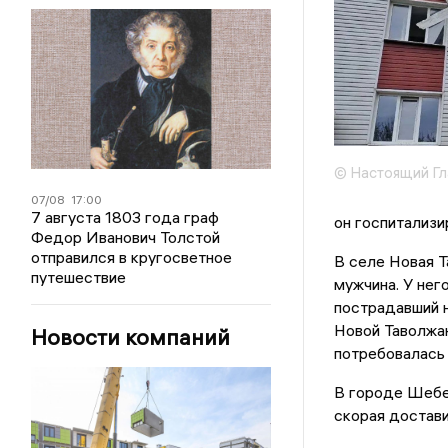
© Настоящий Гл
07/08
17:00
7 августа 1803 года граф
он госпитализи
Федор Иванович Толстой
отправился в кругосветное
В селе Новая 
путешествие
мужчина. У нег
пострадавший н
Новой Таволжан
Новости компаний
потребовалась
В городе Шебе
скорая достави