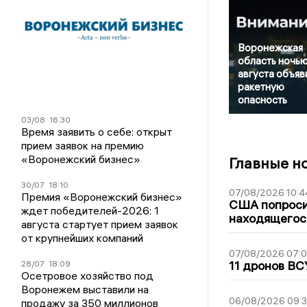
Воронежская
область ночью
августа объяв
ракетную
опасность
03/08
16:30
Время заявить о себе: открыт
прием заявок на премию
«Воронежский бизнес»
Главные н
30/07
18:10
07/08/2026 10:4
Премия «Воронежский бизнес»
США попроси
ждет победителей-2026: 1
находящегос
августа стартует прием заявок
от крупнейших компаний
07/08/2026 07:
11 дронов ВС
28/07
18:09
Осетровое хозяйство под
Воронежем выставили на
06/08/2026 09:
продажу за 350 миллионов