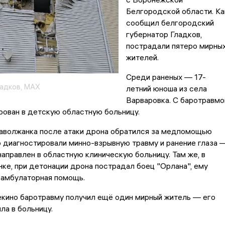
Белгородской области. Ка
сообщил белгородский
губернатор Гладков,
пострадали пятеро мирны
жителей.
Среди раненых — 17-
адков, MAX
летний юноша из села
Варваровка. С баротравмо
рован в детскую областную больницу.
Таволжанка после атаки дрона обратился за медпомощью
о диагностировали минно-взрывную травму и ранение глаза 
аправлен в областную клиническую больницу. Там же, в
ке, при детонации дрона пострадал боец "Орлана", ему
 амбулаторная помощь.
кино баротравму получил ещё один мирный житель — его
ла в больницу.