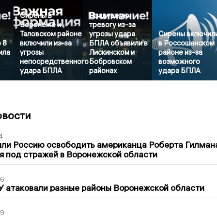
Сирены в
Воздушную
Воронеже и
тревогу из-за
Таловском районе
угрозы удара
Сирены включил
 8
включили из-за
БПЛА объявили в
в Россошанском
ила
угрозы
Лискинском и
районе из-за
непосредственного
Бобровском
возможного
удара БПЛА
районах
удара БПЛА
овости
4
ли Россию освободить американца Роберта Гилмана
я под стражей в Воронежской области
06
У атаковали разные районы Воронежской области
39