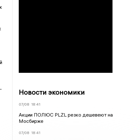
к
х
й
—
Новости экономики
07/08
18:41
Акции ПОЛЮС PLZL резко дешевеют на
Мосбирже
07/08
18:41