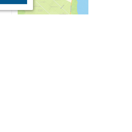
04/03
09:50
«Зимники» против «летников», а Попенков
против всех. Электроколлапс на окраине
Воронежа
Интервью
01/08
08:10
«Трус не работает в инкассации»: как устроена
работа перевозчика денег
30/07
08:00
Партбилет у сердца и вера в Бога: капитан 1-го