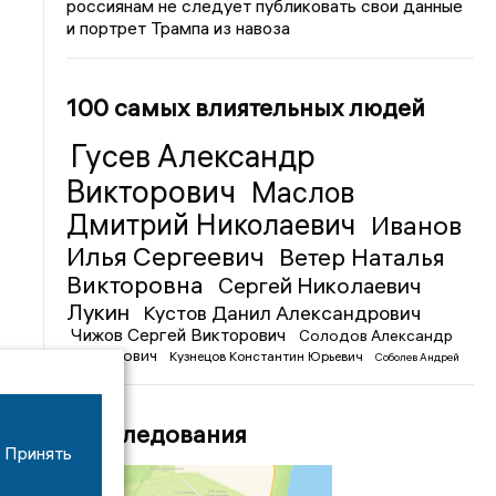
россиянам не следует публиковать свои данные
и портрет Трампа из навоза
100 самых влиятельных людей
Гусев Александр
Викторович
Маслов
Дмитрий Николаевич
Иванов
Илья Сергеевич
Ветер Наталья
Викторовна
Сергей Николаевич
Лукин
Кустов Данил Александрович
Чижов Сергей Викторович
Солодов Александр
Михайлович
Кузнецов Константин Юрьевич
Соболев Андрей
Иванович
Расследования
Принять