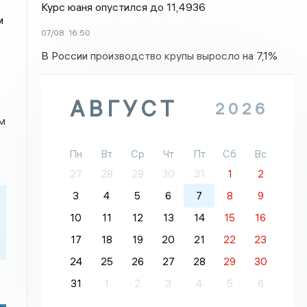
Курс юаня опустился до 11,4936
м
07/08
16:50
В России производство крупы выросло на 7,1%
АВГУСТ
2026
м
Пн
Вт
Ср
Чт
Пт
Сб
Вс
27
28
29
30
31
1
2
3
4
5
6
7
8
9
10
11
12
13
14
15
16
17
18
19
20
21
22
23
24
25
26
27
28
29
30
31
1
2
3
4
5
6