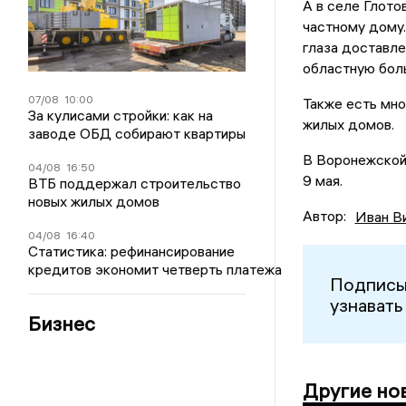
А в селе Глото
частному дому
глаза доставле
областную боль
07/08
10:00
Также есть мно
За кулисами стройки: как на
жилых домов.
заводе ОБД собирают квартиры
В Воронежской
04/08
16:50
9 мая.
ВТБ поддержал строительство
новых жилых домов
Автор:
Иван В
04/08
16:40
Статистика: рефинансирование
кредитов экономит четверть платежа
Подписы
узнавать
Бизнес
Другие но