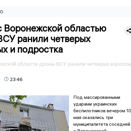
ВО
с Воронежской областью
ВСУ ранили четверых
ых и подростка
жской области дроны ВСУ ранили четверых взрослы
23:46
Под массированными
ударами украинских
беспилотников вечером 1
мая оказались три
муниципалитета соседней
с Воронежской