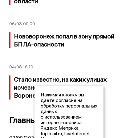
области
06/08
00:00
Нововоронеж попал в зону прямой
БПЛА-опасности
04/08
16:10
Стало известно, на каких улицах
исчезнет вода на двое суток в
Воронеже
Нажимая кнопку вы
даете согласие на
обработку персональных
данных
с использованием
Главные новости
интернет-сервиса
Яндекс.Метрика,
top.mail.ru, LiveInternet.
07/08/2026 10:44