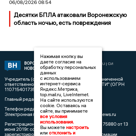
06/08/2026 08:54
Десятки БПЛА атаковали Воронежскую
область ночью, есть повреждения
Нажимая кнопку вы
даете согласие на
ВОРОНЕЖСКИЕ
2019 © VORONEZHNEWS.RU | СИ
обработку персональных
НОВОСТИ
«Воронежские новости»
данных
с использованием
Учредитель (соучредители): Общество с ограниченной
интернет-сервиса
ответственностью "РЕГИОНАЛЬНЫЕ НОВОСТИ" (ОГРН
Яндекс.Метрика,
1107154017354)
top.mail.ru, LiveInternet.
Главный редактор: Пирогов А.А.
На сайте используются
cookie. Оставаясь на
Телефон редакции: +7 (473) 262 77 92
сайте, вы принимаете
info@voronezhnews.ru
Электронная почта редакции:
все условия
использования.
Регистрационный номер: серия Эл № ФС 77 - 75880 от 13
Вы можете
настроить
июня 2019г. согласно выписке из реестра
или
отклонить и
зарегистрированных средств массовой информации