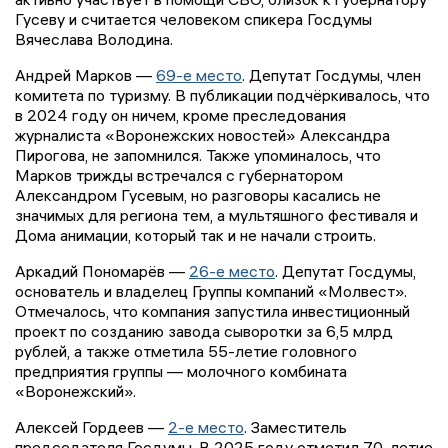
Гусеву и считается человеком спикера Госдумы
Вячеслава Володина.
Андрей Марков —
69-е место
. Депутат Госдумы, член
комитета по туризму. В публикации подчёркивалось, что
в 2024 году он ничем, кроме преследования
журналиста «Воронежских новостей» Александра
Пирогова, не запомнился. Также упоминалось, что
Марков трижды встречался с губернатором
Александром Гусевым, но разговоры касались не
значимых для региона тем, а мультяшного фестиваля и
Дома анимации, который так и не начали строить.
Аркадий Пономарёв —
26-е место
. Депутат Госдумы,
основатель и владелец Группы компаний «Молвест».
Отмечалось, что компания запустила инвестиционный
проект по созданию завода сыворотки за 6,5 млрд
рублей, а также отметила 55-летие головного
предприятия группы — молочного комбината
«Воронежский».
Алексей Гордеев —
2-е место
. Заместитель
председателя Госдумы. В 2025 году отметил 70-летие