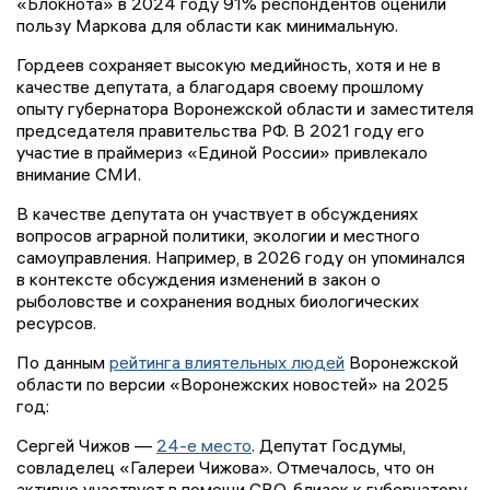
«Блокнота» в 2024 году 91% респондентов оценили
пользу Маркова для области как минимальную.
Гордеев сохраняет высокую медийность, хотя и не в
качестве депутата, а благодаря своему прошлому
опыту губернатора Воронежской области и заместителя
председателя правительства РФ. В 2021 году его
участие в праймериз «Единой России» привлекало
внимание СМИ.
В качестве депутата он участвует в обсуждениях
вопросов аграрной политики, экологии и местного
самоуправления. Например, в 2026 году он упоминался
в контексте обсуждения изменений в закон о
рыболовстве и сохранения водных биологических
ресурсов.
По данным
рейтинга влиятельных людей
Воронежской
области по версии «Воронежских новостей» на 2025
год:
Сергей Чижов —
24-е место
. Депутат Госдумы,
совладелец «Галереи Чижова». Отмечалось, что он
активно участвует в помощи СВО, близок к губернатору