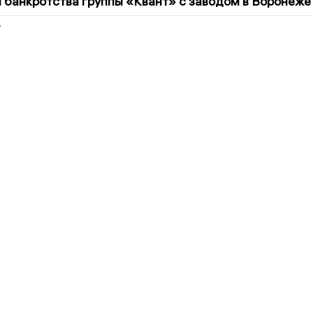
банкротства группы «Квант» с заводом в Воронеже
2