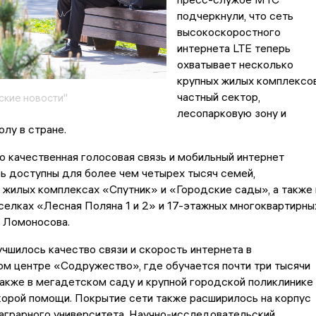
подчеркнули, что сеть
высокоскоростного
интернета LTE теперь
охватывает несколько
крупных жилых комплексов
частный сектор,
кие новости"
лесопарковую зону и
лу в стране.
о качественная голосовая связь и мобильный интернет
ь доступны для более чем четырех тысяч семей,
жилых комплексах «Спутник» и «Городские сады», а также 
елках «Лесная Поляна 1 и 2» и 17-этажных многоквартирны
е Ломоносова.
учшилось качество связи и скорость интернета в
м центре «Содружество», где обучается почти три тысячи
также в мегадетском саду и крупной городской поликлинике
орой помощи. Покрытие сети также расширилось на корпус
аграрного университета, Научно-исследовательский