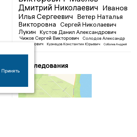
Дмитрий Николаевич
Иванов
Илья Сергеевич
Ветер Наталья
Викторовна
Сергей Николаевич
Лукин
Кустов Данил Александрович
Чижов Сергей Викторович
Солодов Александр
Михайлович
Кузнецов Константин Юрьевич
Соболев Андрей
Иванович
Расследования
Принять
04/03
09:50
«Зимники» против «летников», а Попенков