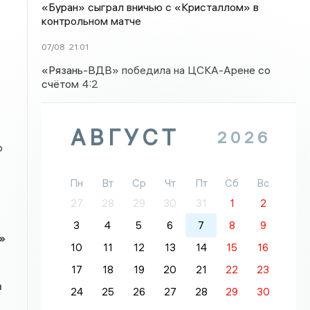
«Буран» сыграл вничью с «Кристаллом» в
контрольном матче
07/08
21:01
«Рязань-ВДВ» победила на ЦСКА-Арене со
счётом 4:2
АВГУСТ
2026
о
Пн
Вт
Ср
Чт
Пт
Сб
Вс
27
28
29
30
31
1
2
3
4
5
6
7
8
9
»
10
11
12
13
14
15
16
17
18
19
20
21
22
23
а
24
25
26
27
28
29
30