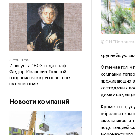
© СИ "Воронежс
крупнейшую шко
07/08
17:00
7 августа 1803 года граф
Отмечается, чт
Федор Иванович Толстой
компании тепер
отправился в кругосветное
проживающих в 
путешествие
коттеджных пос
домах на улиц
Новости компаний
Кроме того, ул
образовательно
школьников, а 
подстанцией ск
Воронежского 