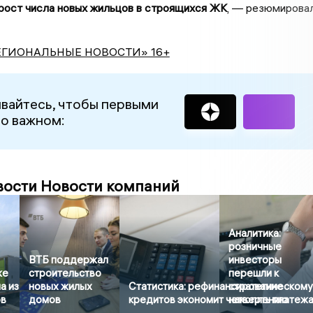
рост числа новых жильцов в строящихся ЖК
, — резюмирова
ЕГИОНАЛЬНЫЕ НОВОСТИ» 16+
вайтесь, чтобы первыми
 о важном:
вости Новости компаний
Аналитика:
розничные
ВТБ поддержал
инвесторы
же
строительство
перешли к
а из
новых жилых
Статистика: рефинансирование
стратегическом
ов
домов
кредитов экономит четверть платеж
накоплению