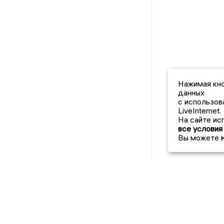
Нажимая кно
данных
с использов
LiveInternet.
На сайте ис
все условия
Вы можете