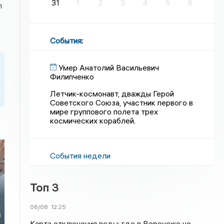
31
1
2
3
4
5
6
л
События
:
Умер Анатолий Васильевич
Филипченко
Летчик-космонавт, дважды Герой
Советского Союза, участник первого в
мире группового полета трех
космических кораблей.
События недели
Топ 3
у
06/08
12:25
а
Карта отключения воды: где в Воронеже не