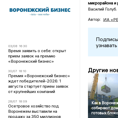
микрорайона и 
Василий Голуб.
Автор:
ИА «Р
Подписы
узнавать
03/08
16:30
Время заявить о себе: открыт
прием заявок на премию
«Воронежский бизнес»
Другие но
30/07
18:10
Премия «Воронежский бизнес»
ждет победителей-2026: 1
августа стартует прием заявок
от крупнейших компаний
28/07
18:09
Как в Вороне
Осетровое хозяйство под
собирают дом
Воронежем выставили на
готовых блок
продажу за 350 миллионов