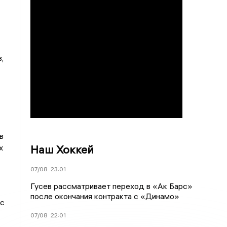
,
в
Наш Хоккей
х
07/08
23:01
Гусев рассматривает переход в «Ак Барс»
после окончания контракта с «Динамо»
 с
07/08
22:01