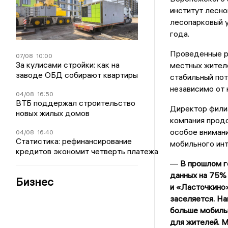
институт лесно
лесопарковый у
года.
Проведенные р
07/08
10:00
За кулисами стройки: как на
местных жителе
заводе ОБД собирают квартиры
стабильный пот
независимо от н
04/08
16:50
ВТБ поддержал строительство
Директор фили
новых жилых домов
компания продо
особое вниман
04/08
16:40
Статистика: рефинансирование
мобильного инт
кредитов экономит четверть платежа
—
В прошлом г
данных на 75%
Бизнес
и «Ласточкино»
заселяется. Н
больше мобильн
для жителей. М