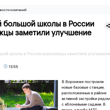
вости компаний
й большой школы в России
жцы заметили улучшение
ьшой школы в России воронежцы заметили улучшени
13:55
В Воронеже построили
новые базовые станции,
расположенные в районе
активной застройки рядом
с яблоневыми садами. В
пресс-службе МТС