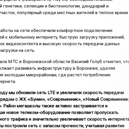
й генетики, селекции и биотехнологии, дендрарий и
часток, популярный среди местных жителей в теплое время
аботы на сети обеспечили комфортное подключение
й к мобильному интернету, быструю загрузку приложений,
ок видеоконтента и высокую скорость передачи данных
агрузки на сеть.
ала МТС в Воронежской области Василий Голуб отметил, чт
лжает развивать инфраструктуру в Воронеже, уделяя
ие молодым микрорайонам, где растет потребление
ернета.
оду мы обновили сеть LTE и увеличили скорость передачи
 рядом с ЖК «Бунин», «Современник», «Новый Современник
. Район мегашколы также активно застраивается и
аше новое телеком-оборудование позволяет пропускать
ого трафика и значительно увеличивает скорость интернет
ы построили сеть с запасом прочности, учитывая развитие