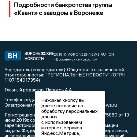
Подробности банкротства группы
«Квант» с заводом в Воронеже
ВОРОНЕЖСКИЕ
2019 © VORONEZHNEWS.RU | СИ
НОВОСТИ
«Воронежские новости»
Учредитель (соучредители): Общество с ограниченной
ответственностью "РЕГИОНАЛЬНЫЕ НОВОСТИ" (ОГРН
1107154017354)
Главный редактор: Пирогов А.А.
Телефон редакции: +7 (473) 262 77 92
Нажимая кнопку вы
info@voronezhnews.ru
Электронная почта редакции:
даете согласие на
обработку персональных
Регистрационный номер: серия Эл № ФС 77 - 75880 от 13
данных
июня 2019г. согласно выписке из реестра
с использованием
зарегистрированных средств массовой информации
интернет-сервиса
выдана Федеральной службой по надзору в сфере связи,
Яндекс.Метрика,
информационных технологий и массовых коммуникаций