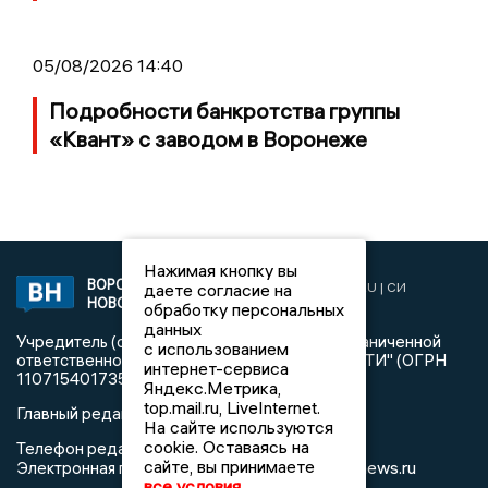
05/08/2026 14:40
Подробности банкротства группы
«Квант» с заводом в Воронеже
Нажимая кнопку вы
ВОРОНЕЖСКИЕ
2019 © VORONEZHNEWS.RU | СИ
даете согласие на
НОВОСТИ
«Воронежские новости»
обработку персональных
данных
Учредитель (соучредители): Общество с ограниченной
с использованием
ответственностью "РЕГИОНАЛЬНЫЕ НОВОСТИ" (ОГРН
интернет-сервиса
1107154017354)
Яндекс.Метрика,
top.mail.ru, LiveInternet.
Главный редактор: Пирогов А.А.
На сайте используются
cookie. Оставаясь на
Телефон редакции: +7 (473) 262 77 92
сайте, вы принимаете
info@voronezhnews.ru
Электронная почта редакции:
все условия