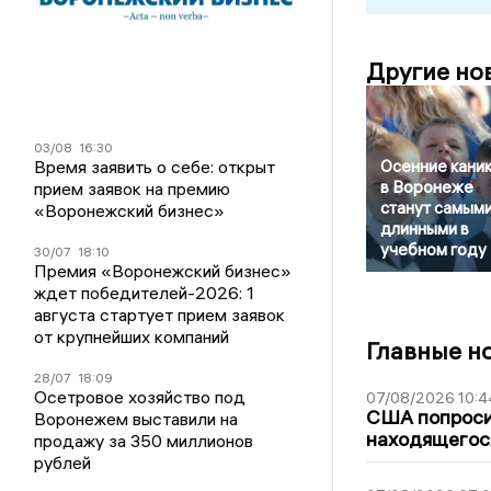
Другие но
03/08
16:30
Время заявить о себе: открыт
Осенние кани
в Воронеже
прием заявок на премию
станут самым
«Воронежский бизнес»
длинными в
учебном году
30/07
18:10
Премия «Воронежский бизнес»
ждет победителей-2026: 1
августа стартует прием заявок
от крупнейших компаний
Главные н
28/07
18:09
Осетровое хозяйство под
07/08/2026 10:4
США попроси
Воронежем выставили на
находящегос
продажу за 350 миллионов
рублей