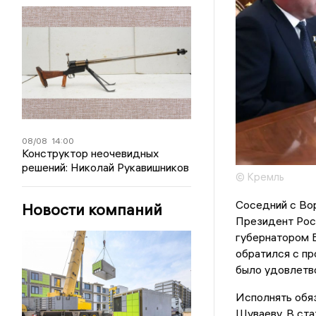
08/08
14:00
Конструктор неочевидных
решений: Николай Рукавишников
© Кремль
Соседний с Во
Новости компаний
Президент Рос
губернатором 
обратился с пр
было удовлетв
Исполнять обя
Шуваеву. В ста