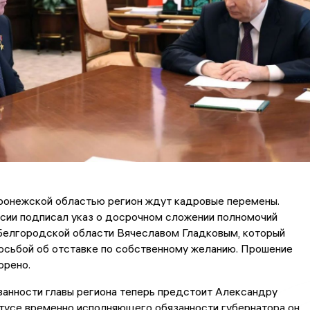
ронежской областью регион ждут кадровые перемены.
сии подписал указ о досрочном сложении полномочий
Белгородской области Вячеславом Гладковым, который
осьбой об отставке по собственному желанию. Прошение
орено.
занности главы региона теперь предстоит Александру
тусе временно исполняющего обязанности губернатора он