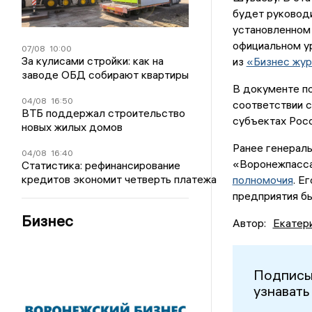
будет руководи
установленном 
официальном ур
07/08
10:00
За кулисами стройки: как на
из
«Бизнес жур
заводе ОБД собирают квартиры
В документе по
04/08
16:50
соответствии с
ВТБ поддержал строительство
субъектах Рос
новых жилых домов
Ранее генерал
04/08
16:40
«Воронежпасс
Статистика: рефинансирование
кредитов экономит четверть платежа
полномочия
. Е
предприятия бы
Бизнес
Автор:
Екатер
Подписы
узнавать