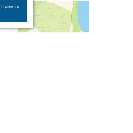
Принять
04/03
09:50
«Зимники» против «летников», а Попенков
против всех. Электроколлапс на окраине
Воронежа
Интервью
01/08
08:10
«Трус не работает в инкассации»: как устроена
работа перевозчика денег
30/07
08:00