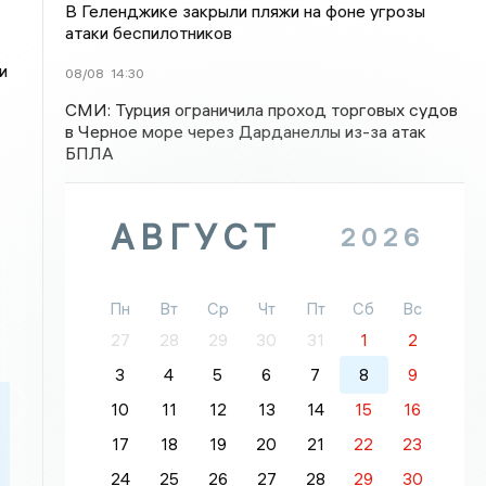
В Геленджике закрыли пляжи на фоне угрозы
атаки беспилотников
и
08/08
14:30
СМИ: Турция ограничила проход торговых судов
в Черное море через Дарданеллы из-за атак
БПЛА
АВГУСТ
2026
Пн
Вт
Ср
Чт
Пт
Сб
Вс
27
28
29
30
31
1
2
3
4
5
6
7
8
9
10
11
12
13
14
15
16
17
18
19
20
21
22
23
24
25
26
27
28
29
30