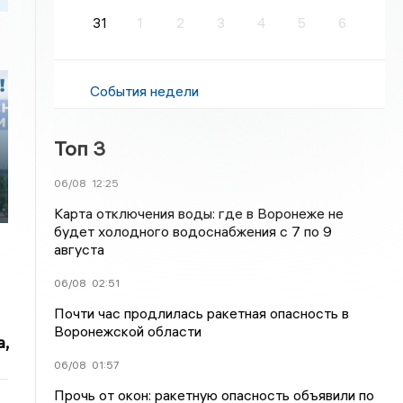
31
1
2
3
4
5
6
События недели
Топ 3
06/08
12:25
Карта отключения воды: где в Воронеже не
будет холодного водоснабжения с 7 по 9
августа
06/08
02:51
Почти час продлилась ракетная опасность в
Воронежской области
,
06/08
01:57
Прочь от окон: ракетную опасность объявили по