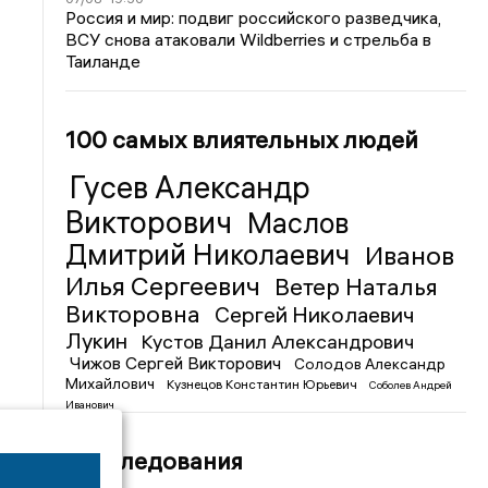
Россия и мир: подвиг российского разведчика,
ВСУ снова атаковали Wildberries и стрельба в
Таиланде
100 самых влиятельных людей
Гусев Александр
Викторович
Маслов
Дмитрий Николаевич
Иванов
Илья Сергеевич
Ветер Наталья
Викторовна
Сергей Николаевич
Лукин
Кустов Данил Александрович
Чижов Сергей Викторович
Солодов Александр
Михайлович
Кузнецов Константин Юрьевич
Соболев Андрей
Иванович
Расследования