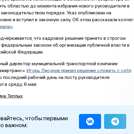
ть областью до момента избрания нового руководителя в
законодательством порядке. Указ опубликован на
овне и вступил в законную силу. Об этом рассказали коллег
нала»
.
дчёркивается, что кадровое решение принято в строгом
 федеральным законом об организации публичной власти в
сийской Федерации.
ьный директор муниципальной транспортной компании
ажиртранс»
Игорь Лисунов принял решение сложить с себя
го последний рабочий день на посту руководителя
л в среду, 6 мая.
ина Теплых
вайтесь, чтобы первыми
 о важном: