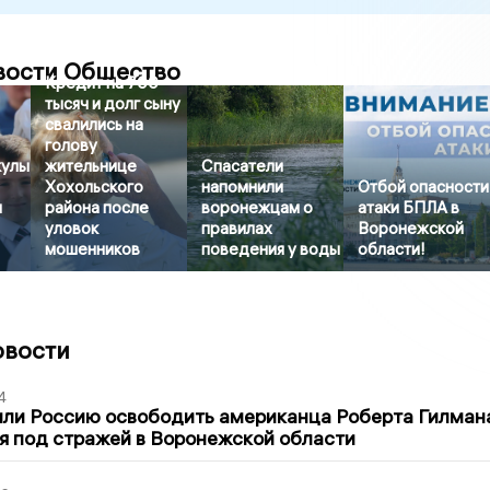
вости Общество
Кредит на 700
тысяч и долг сыну
свалились на
голову
кулы
жительнице
Спасатели
Хохольского
напомнили
Отбой опасности
и
района после
воронежцам о
атаки БПЛА в
уловок
правилах
Воронежской
мошенников
поведения у воды
области!
овости
4
ли Россию освободить американца Роберта Гилмана
я под стражей в Воронежской области