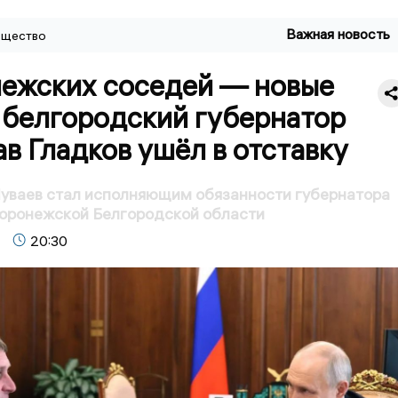
Важная новость
щество
нежских соседей — новые
 белгородский губернатор
в Гладков ушёл в отставку
уваев стал исполняющим обязанности губернатора
Воронежской Белгородской области
20:30