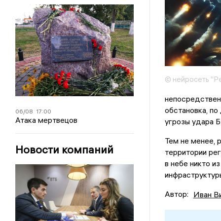
© нейросеть "Р
непосредственн
обстановка, по
06/08
17:00
Атака мертвецов
угрозы удара Б
Тем не менее, 
Новости компаний
территории рег
в небе никто и
инфраструктуры
Автор:
Иван В