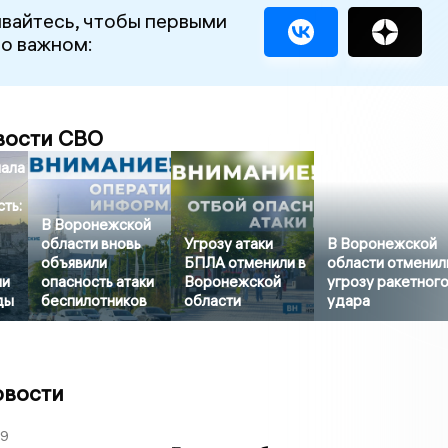
вайтесь, чтобы первыми
 о важном:
вости СВО
чала
ть:
В Воронежской
области вновь
Угрозу атаки
В Воронежской
объявили
БПЛА отменили в
области отменил
ли
опасность атаки
Воронежской
угрозу ракетног
ды
беспилотников
области
удара
овости
39