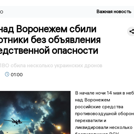
Важная новость
ВО
 над Воронежем сбили
отники без объявления
едственной опасности
ВО сбила несколько украинских дронов
01:00
В начале ночи 14 мая в не
над Воронежем
российские средства
противовоздушной оборо
перехватили и
ликвидировали несколько