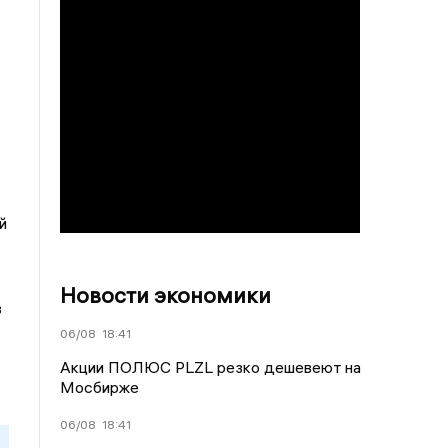
й
Новости экономики
в
06/08
18:41
Акции ПОЛЮС PLZL резко дешевеют на
Мосбирже
06/08
18:41