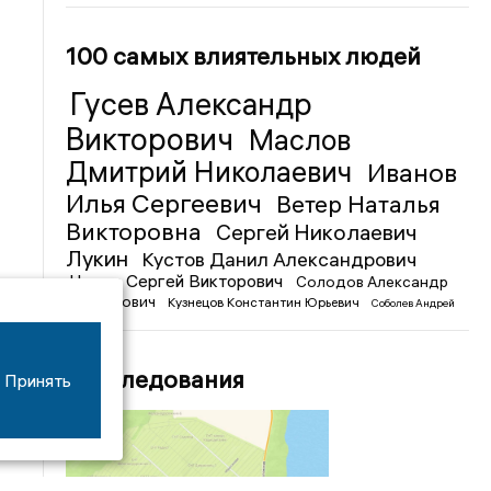
100 самых влиятельных людей
Гусев Александр
Викторович
Маслов
Дмитрий Николаевич
Иванов
Илья Сергеевич
Ветер Наталья
Викторовна
Сергей Николаевич
Лукин
Кустов Данил Александрович
Чижов Сергей Викторович
Солодов Александр
Михайлович
Кузнецов Константин Юрьевич
Соболев Андрей
Иванович
Расследования
Принять