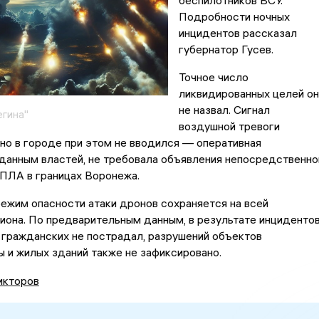
беспилотников ВСУ.
Подробности ночных
инцидентов рассказал
губернатор Гусев.
Точное число
ликвидированных целей он
не назвал. Сигнал
егина"
воздушной тревоги
о в городе при этом не вводился — оперативная
 данным властей, не требовала объявления непосредственно
ПЛА в границах Воронежа.
режим опасности атаки дронов сохраняется на всей
иона. По предварительным данным, в результате инциденто
з гражданских не пострадал, разрушений объектов
 и жилых зданий также не зафиксировано.
икторов