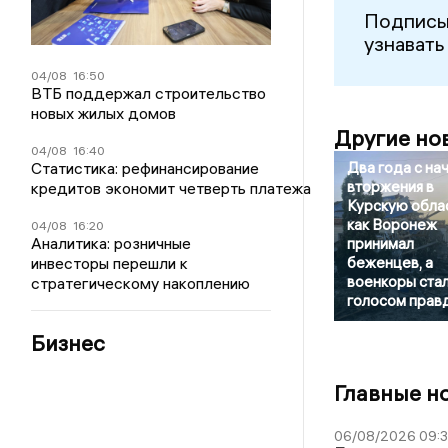
Подписы
узнавать
04/08
16:50
ВТБ поддержал строительство
новых жилых домов
Другие но
04/08
16:40
Статистика: рефинансирование
Два года с на
вторжения в
кредитов экономит четверть платежа
Курскую облас
как Воронеж
04/08
16:20
Аналитика: розничные
принимал
инвесторы перешли к
беженцев, а
военкоры ста
стратегическому накоплению
голосом прав
Бизнес
Главные н
06/08/2026 09: