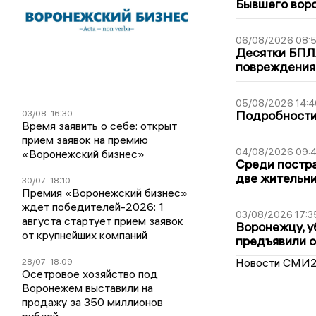
Бывшего воро
06/08/2026 08:
Десятки БПЛА
повреждения
05/08/2026 14:4
Подробности 
03/08
16:30
Время заявить о себе: открыт
прием заявок на премию
04/08/2026 09:4
«Воронежский бизнес»
Среди постра
две жительн
30/07
18:10
Премия «Воронежский бизнес»
ждет победителей-2026: 1
03/08/2026 17:3
августа стартует прием заявок
Воронежцу, у
от крупнейших компаний
предъявили 
Новости СМИ
28/07
18:09
Осетровое хозяйство под
Воронежем выставили на
продажу за 350 миллионов
рублей