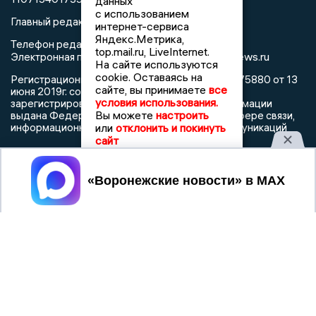
данных
с использованием
Главный редактор: Пирогов А.А.
интернет-сервиса
Яндекс.Метрика,
Телефон редакции: +7 (473) 262 77 92
top.mail.ru, LiveInternet.
info@voronezhnews.ru
Электронная почта редакции:
На сайте используются
cookie. Оставаясь на
Регистрационный номер: серия Эл № ФС 77 - 75880 от 13
сайте, вы принимаете
все
июня 2019г. согласно выписке из реестра
условия использования.
зарегистрированных средств массовой информации
Вы можете
настроить
выдана Федеральной службой по надзору в сфере связи,
информационных технологий и массовых коммуникаций
или
отклонить и покинуть
сайт
Принять
При использовании любого материала с данного сайта
гиперссылка на Сетевое издание «Воронежские новости»
обязательна.
Сообщения на сером фоне размещены на правах рекламы
@mazov
MAX
Написать директору в телеграм
или
О холдинге
Вакансии
Реклама