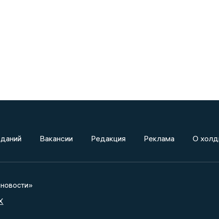
зданий
Вакансии
Редакция
Реклама
О холд
новости»
X