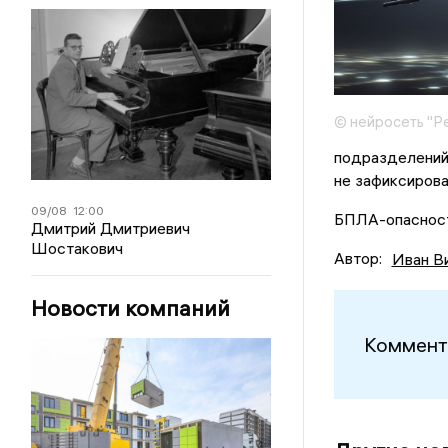
© нейросеть "Р
подразделений
не зафиксирова
09/08
12:00
БПЛА-опасность
Дмитрий Дмитриевич
Шостакович
Автор:
Иван В
Новости компаний
Коммент