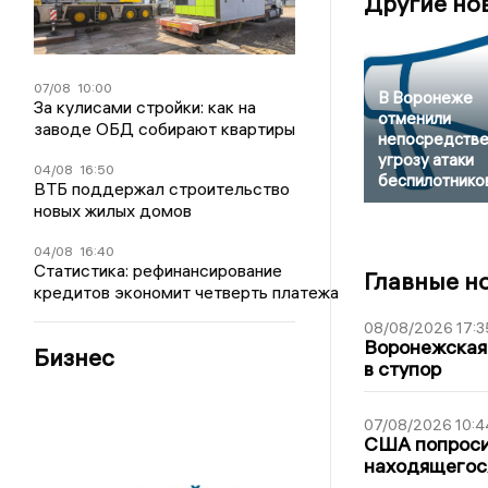
Другие но
07/08
10:00
В Воронеже
За кулисами стройки: как на
отменили
заводе ОБД собирают квартиры
непосредств
угрозу атаки
04/08
16:50
беспилотнико
ВТБ поддержал строительство
новых жилых домов
04/08
16:40
Статистика: рефинансирование
Главные н
кредитов экономит четверть платежа
08/08/2026 17:3
Воронежская
Бизнес
в ступор
07/08/2026 10:4
США попроси
находящегос