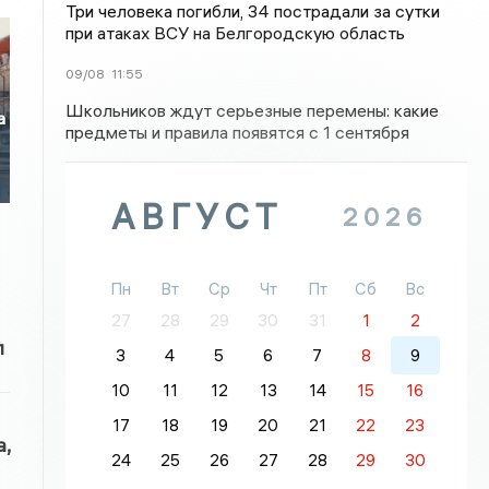
Три человека погибли, 34 пострадали за сутки
при атаках ВСУ на Белгородскую область
09/08
11:55
Школьников ждут серьезные перемены: какие
а
предметы и правила появятся с 1 сентября
АВГУСТ
2026
Пн
Вт
Ср
Чт
Пт
Сб
Вс
27
28
29
30
31
1
2
л
3
4
5
6
7
8
9
10
11
12
13
14
15
16
17
18
19
20
21
22
23
,
24
25
26
27
28
29
30