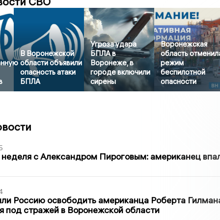
вости СВО
Угроза удара
Воронежская
В Воронежской
БПЛА в
область отменил
енную
области объявили
Воронеже, в
режим
опасность атаки
городе включили
беспилотной
в
БПЛА
сирены
опасности
овости
5
 неделя с Александром Пироговым: американец впа
4
ли Россию освободить американца Роберта Гилмана
я под стражей в Воронежской области