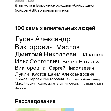
08/08
04:00
8 августа в Воронеже осудили убийцу двух
бойцов ЧВК во время мятежа
100 самых влиятельных людей
Гусев Александр
Викторович
Маслов
Дмитрий Николаевич
Иванов
Илья Сергеевич
Ветер Наталья
Викторовна
Сергей Николаевич
Лукин
Кустов Данил Александрович
Чижов Сергей Викторович
Солодов Александр
Михайлович
Кузнецов Константин Юрьевич
Соболев Андрей
Иванович
Расследования