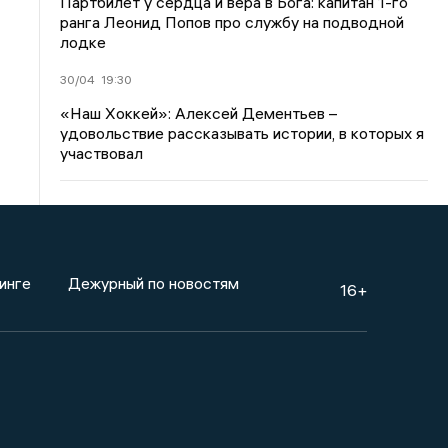
Партбилет у сердца и вера в Бога: капитан 1-го
ранга Леонид Попов про службу на подводной
лодке
30/04
19:30
«Наш Хоккей»: Алексей Дементьев –
удовольствие рассказывать истории, в которых я
участвовал
инге
Дежурный по новостям
16+