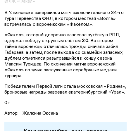
© ФК «Факел»
В Ульяновске завершился матч заключительного 34-го
тура Первенства ФНЛ, в котором местная «Волга»
встречалась с воронежским «Факелом».
«Факел», который досрочно завоевал путёвку в РПЛ,
одержал победу с крупным счётом
3:0
. Во втором
тайме воронежцы отличились трижды: сначала забил
Габараев, а затем, после выхода со скамейки запасных,
дублем отметился разыгравшийся к концу сезона
Максим Турищев. По окончании матча воронежский
«Факел» получил заслуженные серебряные медали
турнира.
Победителем Первой лиги стала московская «Родина»,
бронзовые награды завоевал екатеринбургский «Урал».
0+
Автор:
Жилкина Оксана
Комментируйте наши новости: