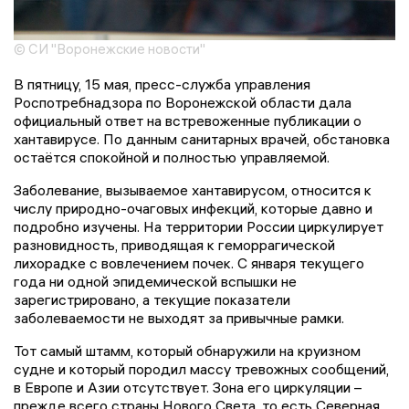
© СИ "Воронежские новости"
В пятницу, 15 мая, пресс-служба управления
Роспотребнадзора по Воронежской области дала
официальный ответ на встревоженные публикации о
хантавирусе. По данным санитарных врачей, обстановка
остаётся спокойной и полностью управляемой.
Заболевание, вызываемое хантавирусом, относится к
числу природно-очаговых инфекций, которые давно и
подробно изучены. На территории России циркулирует
разновидность, приводящая к геморрагической
лихорадке с вовлечением почек. С января текущего
года ни одной эпидемической вспышки не
зарегистрировано, а текущие показатели
заболеваемости не выходят за привычные рамки.
Тот самый штамм, который обнаружили на круизном
судне и который породил массу тревожных сообщений,
в Европе и Азии отсутствует. Зона его циркуляции –
прежде всего страны Нового Света, то есть Северная,