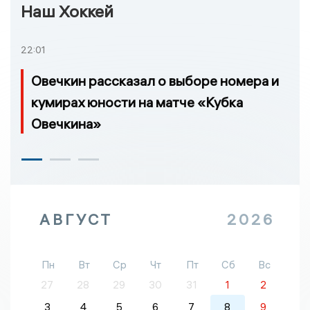
Наш Хоккей
22:01
Овечкин рассказал о выборе номера и
кумирах юности на матче «Кубка
Овечкина»
АВГУСТ
2026
Пн
Вт
Ср
Чт
Пт
Сб
Вс
27
28
29
30
31
1
2
3
4
5
6
7
8
9