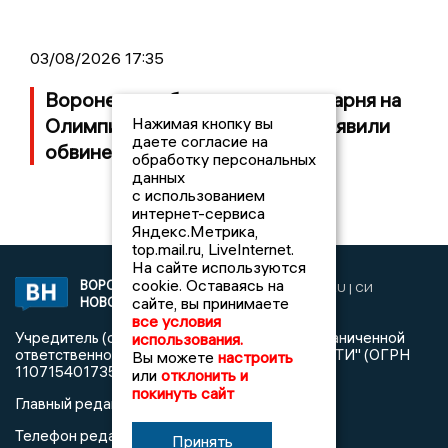
03/08/2026 17:35
Воронежцу, убившему ножом парня на
Нажимая кнопку вы
Олимпийском бульваре, предъявили
даете согласие на
обвинение
обработку персональных
данных
с использованием
интернет-сервиса
Яндекс.Метрика,
top.mail.ru, LiveInternet.
На сайте используются
cookie. Оставаясь на
ВОРОНЕЖСКИЕ
2019 © VORONEZHNEWS.RU | СИ
сайте, вы принимаете
НОВОСТИ
«Воронежские новости»
все условия
Учредитель (соучредители): Общество с ограниченной
использования.
ответственностью "РЕГИОНАЛЬНЫЕ НОВОСТИ" (ОГРН
Вы можете
настроить
1107154017354)
или
отклонить и
покинуть сайт
Главный редактор: Пирогов А.А.
Телефон редакции: +7 (473) 262 77 92
Принять