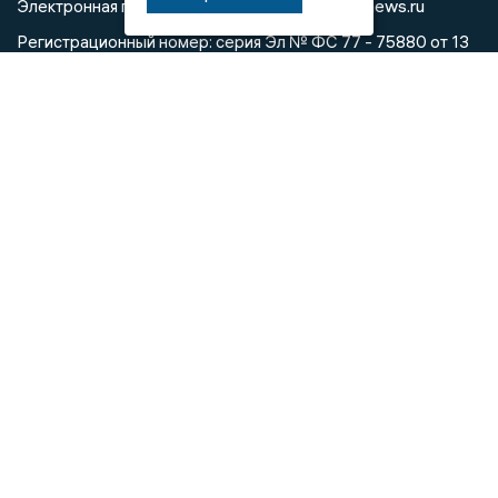
info@voronezhnews.ru
Электронная почта редакции:
Регистрационный номер: серия Эл № ФС 77 - 75880 от 13
июня 2019г. согласно выписке из реестра
зарегистрированных средств массовой информации
выдана Федеральной службой по надзору в сфере связи,
информационных технологий и массовых коммуникаций
При использовании любого материала с данного сайта
гиперссылка на Сетевое издание «Воронежские новости»
обязательна.
Сообщения на сером фоне размещены на правах рекламы
@mazov
MAX
Написать директору в телеграм
или
О холдинге
Вакансии
Реклама
Дежурный по новостям