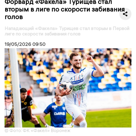
Форвард «Факела» Турищев стал
вторым в лиге по скорости забивания
голов
Нападающий «Факела» Турищев стал вторым в Первой
лиге по скорости забивания голов
19/05/2026
09:50
© Фото: ФК «Факел» Воронеж