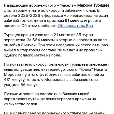
Нападающий воронежского «Факела»
Максим Турищев
стал вторым в лиге по скорости забивания голов. В
сезоне 2025-2026 у форварда «огнеопасных» на один
забитый гол уходило в среднем 91 минута игрового
времени. Об этом сообщает
Обозреватель.Врн
.
Турищев принял участие в 21 матче из 35 туров
первенства. За 564 минуты, которые он провёл на поле,
он забил 6 мячей. При этом нападающий всего пять раз
вышел в стартовом составе "Факела" и не провел ни
одного полного матча на поле.
По показателю скорострельности Турищева опережает
лишь полузащитник екатеринбургского "Урала" Никита
Морозов - у этого футболиста пять забитых мячей за
431 минуту, то есть у Морозова на забивание гола
уходило 86 минут.
Лучших игроков по скорости забивания мячей
определяют путём деления игрового времени на
количество голов.
Ещё один голеадор воронежского "Факела" Белайди