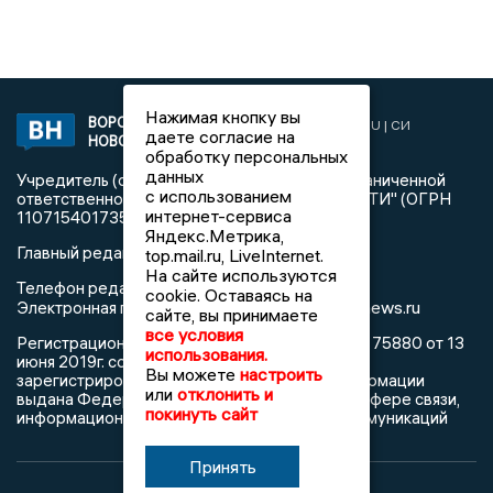
Нажимая кнопку вы
ВОРОНЕЖСКИЕ
2019 © VORONEZHNEWS.RU | СИ
даете согласие на
НОВОСТИ
«Воронежские новости»
обработку персональных
данных
Учредитель (соучредители): Общество с ограниченной
с использованием
ответственностью "РЕГИОНАЛЬНЫЕ НОВОСТИ" (ОГРН
интернет-сервиса
1107154017354)
Яндекс.Метрика,
Главный редактор: Пирогов А.А.
top.mail.ru, LiveInternet.
На сайте используются
Телефон редакции: +7 (473) 262 77 92
cookie. Оставаясь на
info@voronezhnews.ru
Электронная почта редакции:
сайте, вы принимаете
все условия
Регистрационный номер: серия Эл № ФС 77 - 75880 от 13
использования.
июня 2019г. согласно выписке из реестра
Вы можете
настроить
зарегистрированных средств массовой информации
или
отклонить и
выдана Федеральной службой по надзору в сфере связи,
покинуть сайт
информационных технологий и массовых коммуникаций
Принять