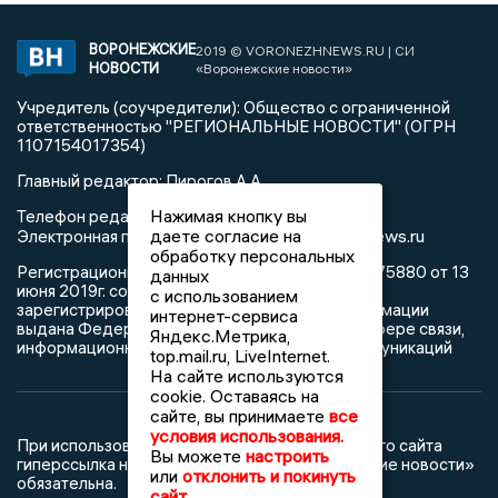
ВОРОНЕЖСКИЕ
2019 © VORONEZHNEWS.RU | СИ
НОВОСТИ
«Воронежские новости»
Учредитель (соучредители): Общество с ограниченной
ответственностью "РЕГИОНАЛЬНЫЕ НОВОСТИ" (ОГРН
1107154017354)
Главный редактор: Пирогов А.А.
Нажимая кнопку вы
Телефон редакции: +7 (473) 262 77 92
info@voronezhnews.ru
даете согласие на
Электронная почта редакции:
обработку персональных
Регистрационный номер: серия Эл № ФС 77 - 75880 от 13
данных
июня 2019г. согласно выписке из реестра
с использованием
зарегистрированных средств массовой информации
интернет-сервиса
выдана Федеральной службой по надзору в сфере связи,
Яндекс.Метрика,
информационных технологий и массовых коммуникаций
top.mail.ru, LiveInternet.
На сайте используются
cookie. Оставаясь на
сайте, вы принимаете
все
условия использования.
При использовании любого материала с данного сайта
Вы можете
настроить
гиперссылка на Сетевое издание «Воронежские новости»
или
отклонить и покинуть
обязательна.
сайт