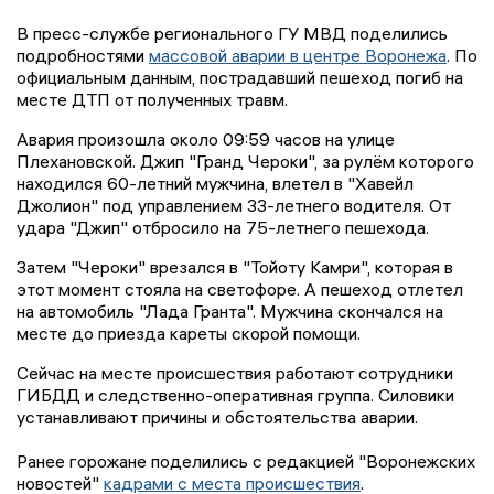
В пресс-службе регионального ГУ МВД поделились
подробностями
массовой аварии в центре Воронежа
. По
официальным данным, пострадавший пешеход погиб на
месте ДТП от полученных травм.
Авария произошла около 09:59 часов на улице
Плехановской. Джип "Гранд Чероки", за рулём которого
находился 60-летний мужчина, влетел в "Хавейл
Джолион" под управлением 33-летнего водителя. От
удара "Джип" отбросило на 75-летнего пешехода.
Затем "Чероки" врезался в "Тойоту Камри", которая в
этот момент стояла на светофоре. А пешеход отлетел
на автомобиль "Лада Гранта". Мужчина скончался на
месте до приезда кареты скорой помощи.
Сейчас на месте происшествия работают сотрудники
ГИБДД и следственно-оперативная группа. Силовики
устанавливают причины и обстоятельства аварии.
Ранее горожане поделились с редакцией "Воронежских
новостей"
кадрами с места происшествия
.