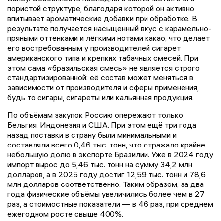
пористой структуре, благодаря которой он активно
впитывает ароматические добавки при обработке. В
результате получается насыщенный вкус с карамельно-
пряными оттенками и лёгкими нотами какао, что делает
его востребованным у производителей сигарет
американского типа и крепких табачных смесей. При
этом сама «бразильская смесь» не является строго
стандартизированной: её состав может меняться в
зависимости от производителя и сферы применения,
будь то сигары, сигареты или кальянная продукция.
По объёмам закупок Россию опережают только
Бельгия, Индонезия и США. При этом ещё три года
назад поставки в страну были минимальными и
составляли всего 0,46 тыс. тонн, что отражало крайне
небольшую долю в экспорте Бразилии. Уже в 2024 году
импорт вырос до 5,46 тыс. тонн на сумму 34,2 млн
долларов, а в 2025 году достиг 12,59 тыс. тонн и 78,6
млн долларов соответственно. Таким образом, за два
года физические объёмы увеличились более чем в 27
раз, а стоимостные показатели — в 46 раз, при среднем
ежегодном росте свыше 400%.