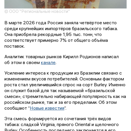
© ООО "Региональные новости"
В марте 2026 года Россия заняла четвёртое место
среди крупнейших импортёров бразильского табака.
Она приобрела рекордные 1,95 тыс. тонн, что
соответствует примерно 7% от общего объёма
поставок.
Аналитик товарных рынков Кирилл Родионов написал
об этом в своем
канале
.
Усиление интереса к продукции из Бразилии связано с
изменением вкусов потребителей. Основным фактором
роста стал увеличившийся спрос на сорт Burley. Именно
он служит базой для так называемой «бразильской
смеси», стремительно набирающей популярность как на
российском рынке, так и за его пределами. Об этом
сообщают “
Новые известия
”.
Эта смесь формируется из сочетания трёх видов
табака: сладкой Virginia, пряного Oriental и щелочного
Burley. Особенность последнего заключается в его