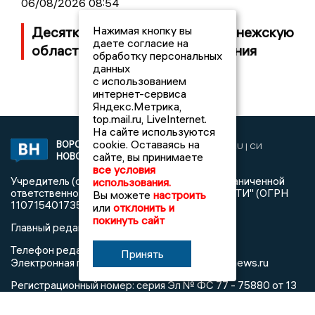
06/08/2026 08:54
Нажимая кнопку вы
Десятки БПЛА атаковали Воронежскую
даете согласие на
область ночью, есть повреждения
обработку персональных
данных
с использованием
интернет-сервиса
Яндекс.Метрика,
top.mail.ru, LiveInternet.
На сайте используются
cookie. Оставаясь на
ВОРОНЕЖСКИЕ
2019 © VORONEZHNEWS.RU | СИ
сайте, вы принимаете
НОВОСТИ
«Воронежские новости»
все условия
Учредитель (соучредители): Общество с ограниченной
использования.
ответственностью "РЕГИОНАЛЬНЫЕ НОВОСТИ" (ОГРН
Вы можете
настроить
1107154017354)
или
отклонить и
покинуть сайт
Главный редактор: Пирогов А.А.
Телефон редакции: +7 (473) 262 77 92
Принять
info@voronezhnews.ru
Электронная почта редакции:
Регистрационный номер: серия Эл № ФС 77 - 75880 от 13
июня 2019г. согласно выписке из реестра
зарегистрированных средств массовой информации