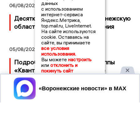
данных
06/08/2026 08:54
с использованием
интернет-сервиса
Десятки БПЛА атаковали Воронежскую
Яндекс.Метрика,
область ночью, есть повреждения
top.mail.ru, LiveInternet.
На сайте используются
cookie. Оставаясь на
сайте, вы принимаете
все условия
05/08/2026 14:40
использования.
Вы можете
настроить
Подробности банкротства группы
или
отклонить и
«Квант» с заводом в Воронеже
покинуть сайт
Принять
ВОРОНЕЖСКИЕ
2019 © VORONEZHNEWS.RU | СИ
НОВОСТИ
«Воронежские новости»
Учредитель (соучредители): Общество с ограниченной
ответственностью "РЕГИОНАЛЬНЫЕ НОВОСТИ" (ОГРН
1107154017354)