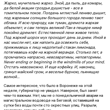
Жарко, мучительно жарко. Зной, да пыль, да комары,
да белой акации гроздья душистые - все в
томительном покое. Полдень мглистый лениво дышит,
под жареным солнцем большого города лениво тают
облака. И всю природу, как туман, дремота жаркая
объемлет; и сам теперь великий Пан в пещере нимф
покойно дремлет. Естественной лени живое тепло.
Под жаркий шорох мух проходит день за днем. Иной в
нас мысли нет, как напоить да освежить себя,
прижимаешь к лицу недопитый стакан лимонада,
потягиваешь кофе на жаркой веранде. Столько лет, а
промчались напрасно, невозвратимы, неповторимы.
Never ending or beginning in the windmills of your mind.
Отстать невозможно. И еще кофейку. И, наконец,
грянул майский гром, и веселье бурною, пьянящую
волной…
Самое интересное, что было в Воронеже на этой
неделе, губернатор не увидел. Наверное, был занят
чем-то важным. Нет, мы не о понедельничной аварии на
магистральном водоводе на Беговой, оставившей на
сутки без воды почти сто окрестных улиц. Разрыли,
заклепали, зарыли, забыли.