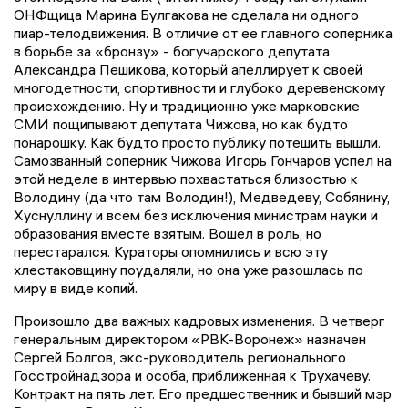
ОНФщица Марина Булгакова не сделала ни одного
пиар-телодвижения. В отличие от ее главного соперника
в борьбе за «бронзу» - богучарского депутата
Александра Пешикова, который апеллирует к своей
многодетности, спортивности и глубоко деревенскому
происхождению. Ну и традиционно уже марковские
СМИ пощипывают депутата Чижова, но как будто
понарошку. Как будто просто публику потешить вышли.
Самозванный соперник Чижова Игорь Гончаров успел на
этой неделе в интервью похвастаться близостью к
Володину (да что там Володин!), Медведеву, Собянину,
Хуснуллину и всем без исключения министрам науки и
образования вместе взятым. Вошел в роль, но
перестарался. Кураторы опомнились и всю эту
хлестаковщину поудаляли, но она уже разошлась по
миру в виде копий.
Произошло два важных кадровых изменения. В четверг
генеральным директором «РВК-Воронеж» назначен
Сергей Болгов, экс-руководитель регионального
Госстройнадзора и особа, приближенная к Трухачеву.
Контракт на пять лет. Его предшественник и бывший мэр