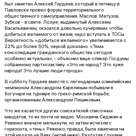
был заметен Алексей Гордеев, который в пятницу в
Павловске провел форум территориального
общественного самоуправления. Маслов, Матузов,
Зубков - в свите. Лозунг, выдвинутый Алексеем
Васильевичем, оказался довольно кучерявым: чтобы
добиться желаемого от жизни, надо вступать в ТОСы.
Вероятность «добиться желаемого» увеличивается с
22% до более 50%, наукой доказано. «Тема
консолидации гражданского общества сегодня
особенно актуальна», - объяснил вице-спикер Госдумы
собранному партхозактиву. «Это не народ? Это хуже
народа! Это лучшие люди города».
В субботу Гордеев вместе с легендарным олимпийским
чемпионом Александром Карелиным побывали в
Богучаре на турнире по греко-римской борьбе,
организованным Александром Пешиковым.
Что же касается других соискателей списочных
мандатов, то их почти не видно. Москвичи Сидякин и
Ревенко вначале мелькнули, но затем исчезли с
горизонта, «тень» Ревенко, правда, была замечена на
этой неделе на Ваях (читай ниже). Раздутая слухами