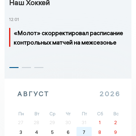
Наш Хоккей
12:01
«Молот» скорректировал расписание
контрольных матчей на межсезонье
АВГУСТ
2026
Пн
Вт
Ср
Чт
Пт
Сб
Вс
27
28
29
30
31
1
2
3
4
5
6
7
8
9