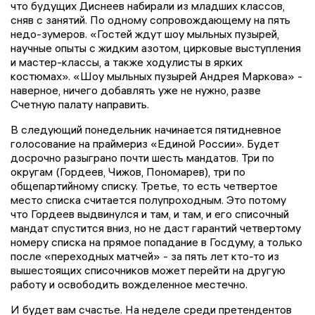
что будущих Диснеев набирали из младших классов,
сняв с занятий. По одному сопровождающему на пять
недо-зумеров. «Гостей ждут шоу мыльных пузырей,
научные опыты с жидким азотом, цирковые выступления
и мастер-классы, а также ходулисты в ярких
костюмах». «Шоу мыльных пузырей Андрея Маркова» -
наверное, ничего добавлять уже не нужно, разве
Счетную палату направить.
В следующий понедельник начинается пятидневное
голосование на праймериз «Единой России». Будет
досрочно разыграно почти шесть мандатов. Три по
округам (Гордеев, Чижов, Пономарев), три по
общепартийному списку. Третье, то есть четвертое
место списка считается полупроходным. Это потому
что Гордеев выдвинулся и там, и там, и его списочный
мандат спустится вниз, но не даст гарантий четвертому
номеру списка на прямое попадание в Госдуму, а только
после «переходных матчей» - за пять лет кто-то из
вышестоящих списочников может перейти на другую
работу и освободить вожделенное местечно.
И будет вам счастье. На неделе среди претендентов