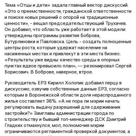
Тема «Отцы и дети» задала главный вектор дискуссий.
«Это о преемственности, гражданской ответственности
и поиске новых решений с опорой на традиционные
ценности», - вещал председательствующий Трухачев.
Он добавил, что область уже работает в этой модели:
утверждены программы развития Боброва,
Бутурлиновки и Павловска. Цель - создать полноценные
центры роста, которые удержат население на
насиженных местах и привлекут в эти места бизнес.
«Результаты уже видны: качество среды в опорных
пунктах вдвое превысило план», — резюмировал Сергей
Борисович. В Боброве, наверное, втрое.
Руководитель ЕРЗ Кирилл Холопик добавил перцу в
дискуссию, озвучив собственные данные ЕРЗ, согласно
которым в Воронежской области доля нераспроданного
жилья составляет 38%. «А не пора ли мэрии начать
регулировать выдачу разрешений для сдерживания
застройки?» Замглавы администрации города по
строительству и бывший топ-менеджер ДСК Дмитрий
Гладких отмахнулся, мол, полномочия мэрии
ограничиваются регламентной проверкой документов, а