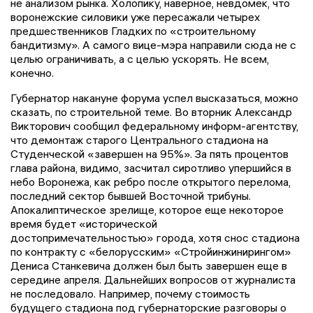
не анализом рынка. Холопику, наверное, невдомек, что
воронежские силовики уже пересажали четырех
предшественников Гладких по «строительному
бандитизму». А самого вице-мэра направили сюда не с
целью ограничивать, а с целью ускорять. Не всем,
конечно.
Губернатор накануне форума успел высказаться, можно
сказать, по строительной теме. Во вторник Александр
Викторович сообщил федеральному информ-агентству,
что демонтаж старого Центрального стадиона на
Студенческой «завершен на 95%». За пять процентов
глава района, видимо, засчитал сиротливо упершийся в
небо Воронежа, как ребро после открытого перелома,
последний сектор бывшей Восточной трибуны.
Апокалиптическое зрелище, которое еще некоторое
время будет «исторической
достопримечательностью» города, хотя снос стадиона
по контракту с «белорусским» «Стройинжинирингом»
Дениса Станкевича должен был быть завершен еще в
середине апреля. Дальнейших вопросов от журналиста
не последовало. Например, почему стоимость
будущего стадиона под губернаторские разговоры о