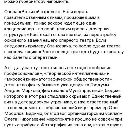
можно губернатору напомнить.
Опера «Вольный стрелок». Если верить
правительственным сливам, произошедшим в
понедельник, то нас вскоре ждет еще один
концессионер - по сообщениям прессы, дочерняя
структура «Ростеха» готова взяться за перестройку
основного здания нашего оперного театра. Если
следовать примеру Станкевича, то после сдачи театра
в эксплуатацию «Ростех» еще три года будет ставить у
нас балеты с опереттами.
Ах - да, у нас тут состоялось еще одно «собрание
профессионалов», «творческой интеллигенции» и
«мировой кинематографической общественности»,
детище по факту бывшего уже депутата Госдумы
Андрея Маркова, фестиваль «Мультпрактика», бюджет
которого в этот раз стыдливо скрывают. Единственный
вип на детсадовском утреннике, он же ответственный
за посещаемость - образованский вице-премьер Олег
Мосолов. Видимо, благодаря организаторским усилиям
Олега Николаевича мероприятие прошло не совсем при
пустых трибунах. Фотографии из зала свидетельствуют,