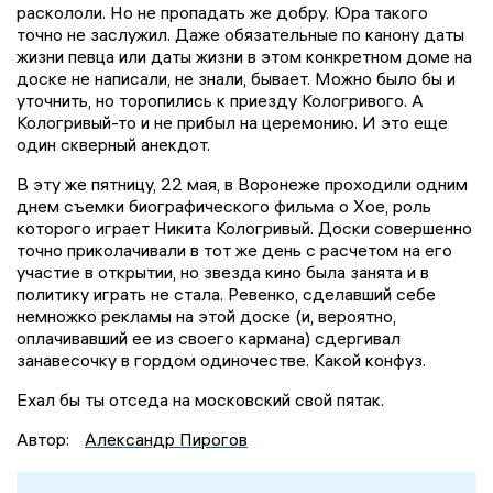
раскололи. Но не пропадать же добру. Юра такого
точно не заслужил. Даже обязательные по канону даты
жизни певца или даты жизни в этом конкретном доме на
доске не написали, не знали, бывает. Можно было бы и
уточнить, но торопились к приезду Кологривого. А
Кологривый-то и не прибыл на церемонию. И это еще
один скверный анекдот.
В эту же пятницу, 22 мая, в Воронеже проходили одним
днем съемки биографического фильма о Хое, роль
которого играет Никита Кологривый. Доски совершенно
точно приколачивали в тот же день с расчетом на его
участие в открытии, но звезда кино была занята и в
политику играть не стала. Ревенко, сделавший себе
немножко рекламы на этой доске (и, вероятно,
оплачивавший ее из своего кармана) сдергивал
занавесочку в гордом одиночестве. Какой конфуз.
Ехал бы ты отседа на московский свой пятак.
Автор:
Александр Пирогов