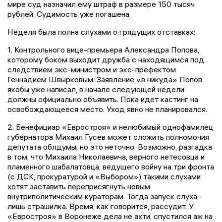
мире суд назначил ему штраф в размере 150 тысяч
рублей. Судимость уже погашена.
Неделя была полна слухами о грядущих отставках:
1. Контрольного вице-премьера Александра Попова,
которому боком выходит дружба с находящимся под
следствием экс-министром и экс-префектом
Геннадием Швырковым. Заявление «в никуда» Попов
якобы уже написал, в начале следующей недели
должны официально объявить. Пока идет кастинг на
освобождающееся место. Уход явно не планировался.
2. Бенефициар «Евростроя» и нелюбимый однофамилец
губернатора Михаил Гусев может сложить полномочия
депутата облдумы, но это неточно. Возможно, разгадка
в том, что Михаила Николаевича, верного нетесовца и
пламенного шабалатовца, ведущего войну на три фронта
(с ДСК, прокуратурой и «Выбором») такими слухами
хотят заставить переприсягнуть новым
внутриполитическим кураторам. Тогда запуск слуха -
лишь страшилка. Время, как говорится, рассудит. У
«Евростроя» в Воронеже дела не ахти, спустился аж на