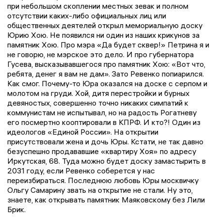
при небольшом скоплении местных зевак и полном
отсутствии каких-либо официальных лиц или
общественных деятелей открыл мемориальную доску
Юрию Хою. Не появился ни один из наших крикунов за
памятник Хою. Про мэра «Да будет сквер!» Петрина я и
не говорю, не мэрское это дело. И про губернатора
Гусева, высказывавшегося про памятник Хою: «Вот что,
ребята, денег я вам не дам». Зато Ревенко попиарился.
Как смог. Почему-то Юра оказался на доске с серпом и
молотом на груди. Хой, дитя перестройки и бурных
девяностых, совершенно точно никаких симпатий к
коммунистам не испытывал, но на радость Рогатневу
его посмертно кооптировали в КПРФ. И кто?! Один из
идеологов «Единой России». На открытии
присутствовали жена и дочь Юры. Кстати, не так давно
безуспешно продававшие «квартиру Хоя» по адресу
Иркутская, 68. Туда можно будет доску замастырить в
2031 году, если Ревенко соберется у нас
переизбираться. Последнюю любовь Юры москвичку
Ольгу Самарину звать на открытие не стали. Ну это,
знаете, как открывать памятник Маяковскому без Лили
Брик.