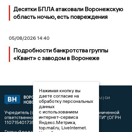
Десятки БПЛА атаковали Воронежскую
область ночью, есть повреждения
05/08/2026 14:40
Подробности банкротства группы
«Квант» с заводом в Воронеже
Нажимая кнопку вы
даете согласие на
ВОРОНЕЖСКИЕ
2019 © VORONEZHNEWS.RU | СИ
обработку персональных
НОВОСТИ
«Воронежские новости»
данных
с использованием
Учредитель (соучредители): Общество с ограниченной
интернет-сервиса
ответственностью "РЕГИОНАЛЬНЫЕ НОВОСТИ" (ОГРН
Яндекс.Метрика,
1107154017354)
top.mail.ru, LiveInternet.
Главный редактор: Пирогов А.А.