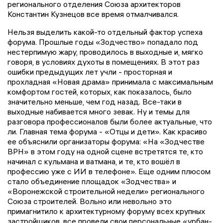
регионального отделения Союза архитекторов
Константин Кузнецов все время отмалчивался.
Нельзя выделить какой-то отдельный фактор успеха
форума. Прошлые годы «Зодчество» попадало под
нестерпимую жару, проводилось в выходные и, мягко
говоря, в условиях духоты в помещениях. В этот раз
ошибки предыдущих лет учли - просторная и
прохладная «Новая драма» принимала с максимальным
комфортом гостей, которых, как показалось, было
значительно меньше, чем год назад. Все-таки в
выходные набивается много зевак. Ну и темы для
разговора профессионалов были более актуальные, что
ли. Главная тема форума - «Отцы и дети». Как красиво
ее объяснили организаторы форума: «На «Зодчестве
ВРН» в этом году на одной сцене встретятся те, кто
начинал с кульмана и ватмана, и те, кто вошёл в
профессию уже с ИИ в телефоне». Еще одним плюсом
стало объединение площадок «Зодчества» и
«Воронежской строительной недели» регионального
Союза строителей. Вольно или невольно это
примагнитило к архитектурному форуму всех крупных
застройщиков, все провели свои персональные «урбан-