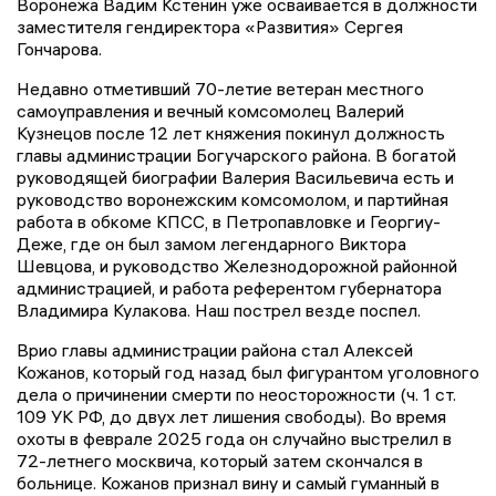
Воронежа Вадим Кстенин уже осваивается в должности
заместителя гендиректора «Развития» Сергея
Гончарова.
Недавно отметивший 70-летие ветеран местного
самоуправления и вечный комсомолец Валерий
Кузнецов после 12 лет княжения покинул должность
главы администрации Богучарского района. В богатой
руководящей биографии Валерия Васильевича есть и
руководство воронежским комсомолом, и партийная
работа в обкоме КПСС, в Петропавловке и Георгиу-
Деже, где он был замом легендарного Виктора
Шевцова, и руководство Железнодорожной районной
администрацией, и работа референтом губернатора
Владимира Кулакова. Наш пострел везде поспел.
Врио главы администрации района стал Алексей
Кожанов, который год назад был фигурантом уголовного
дела о причинении смерти по неосторожности (ч. 1 ст.
109 УК РФ, до двух лет лишения свободы). Во время
охоты в феврале 2025 года он случайно выстрелил в
72-летнего москвича, который затем скончался в
больнице. Кожанов признал вину и самый гуманный в