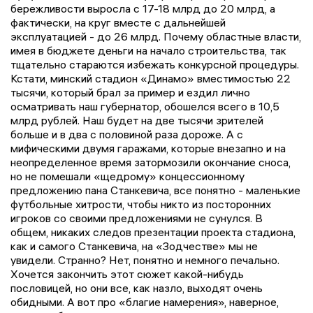
бережливости выросла с 17-18 млрд до 20 млрд, а
фактически, на круг вместе с дальнейшей
эксплуатацией - до 26 млрд. Почему областные власти,
имея в бюджете деньги на начало строительства, так
тщательно стараются избежать конкурсной процедуры.
Кстати, минский стадион «Динамо» вместимостью 22
тысячи, который брал за пример и ездил лично
осматривать наш губернатор, обошелся всего в 10,5
млрд рублей. Наш будет на две тысячи зрителей
больше и в два с половиной раза дороже. А с
мифическими двумя гаражами, которые внезапно и на
неопределенное время затормозили окончание сноса,
но не помешали «щедрому» концессионному
предложению пана Станкевича, все понятно - маленькие
футбольные хитрости, чтобы никто из посторонних
игроков со своими предложениями не сунулся. В
общем, никаких следов презентации проекта стадиона,
как и самого Станкевича, на «Зодчестве» мы не
увидели. Странно? Нет, понятно и немного печально.
Хочется закончить этот сюжет какой-нибудь
пословицей, но они все, как назло, выходят очень
обидными. А вот про «благие намерения», наверное,