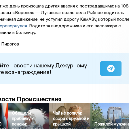
т же день произошла другая авария с пострадавшими: на 108
рассы «Воронеж — Луганск» возле села Рыбное водитель
начиная движение, не уступил дорогу КамАЗу, который посл
еревернулся
. Водителя внедорожника и его пассажира с
вили в больницу.
 Пирогов
йте новости нашему Дежурному –
е вознаграждение!
вости Происшествия
Обещали
Чай не попили:
прибавку к
ссора с кружкой и
0
пенсии:
крышкой
Пожилой мужчин