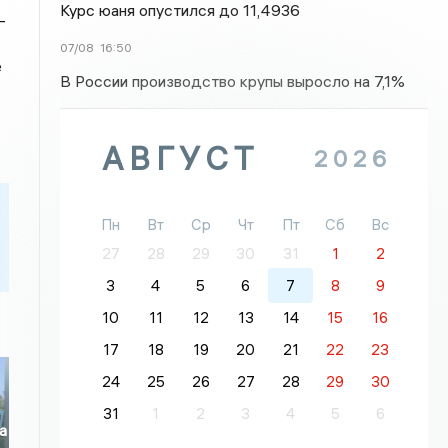
Курс юаня опустился до 11,4936
-
07/08
16:50
е
В России производство крупы выросло на 7,1%
АВГУСТ
2026
Пн
Вт
Ср
Чт
Пт
Сб
Вс
27
28
29
30
31
1
2
3
4
5
6
7
8
9
10
11
12
13
14
15
16
17
18
19
20
21
22
23
24
25
26
27
28
29
30
31
1
2
3
4
5
6
а