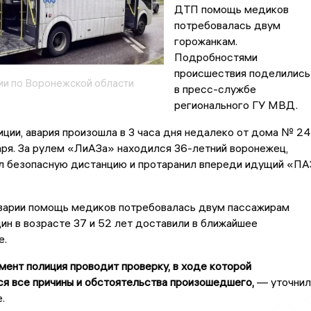
ДТП помощь медиков
потребовалась двум
горожанкам.
Подробностями
происшествия поделились
и по Воронежской области
в пресс-службе
регионального ГУ МВД.
ции, авария произошла в 3 часа дня недалеко от дома № 24
аря. За рулем «ЛиАЗа» находился 36-летний воронежец,
ел безопасную дистанцию и протаранил впереди идущий «ПА
аварии помощь медиков потребовалась двум пассажирам
н в возрасте 37 и 52 лет доставили в ближайшее
е.
мент полиция проводит проверку, в ходе которой
я все причины и обстоятельства произошедшего,
— уточнил
.