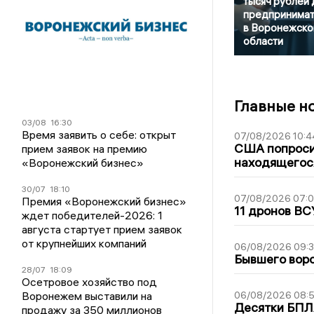
тысяч рублей 
предпринимат
в Воронежско
области
Главные н
03/08
16:30
Время заявить о себе: открыт
07/08/2026 10:4
США попроси
прием заявок на премию
находящегос
«Воронежский бизнес»
30/07
18:10
07/08/2026 07:
Премия «Воронежский бизнес»
11 дронов ВС
ждет победителей-2026: 1
августа стартует прием заявок
от крупнейших компаний
06/08/2026 09:
Бывшего воро
28/07
18:09
Осетровое хозяйство под
Воронежем выставили на
06/08/2026 08:
Десятки БПЛА
продажу за 350 миллионов