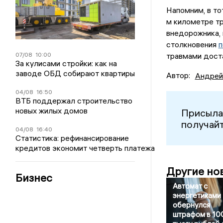
Напомним, в то
м километре т
внедорожника, 
столкновения
п
07/08
10:00
травмами доста
За кулисами стройки: как на
заводе ОБД собирают квартиры
Автор:
Андрей
04/08
16:50
ВТБ поддержал строительство
новых жилых домов
Присыла
получайт
04/08
16:40
Статистика: рефинансирование
кредитов экономит четверть платежа
Другие но
Бизнес
Автомат с
энергетиками
обернулся
штрафом в 10