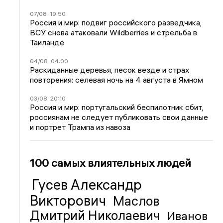
07/08
19:50
Россия и мир: подвиг российского разведчика,
ВСУ снова атаковали Wildberries и стрельба в
Таиланде
04/08
04:00
Раскиданные деревья, песок везде и страх
повторения: селевая ночь на 4 августа в Ямном
03/08
20:10
Россия и мир: португальский беспилотник сбит,
россиянам не следует публиковать свои данные
и портрет Трампа из навоза
100 самых влиятельных людей
Гусев Александр
Викторович
Маслов
Дмитрий Николаевич
Иванов