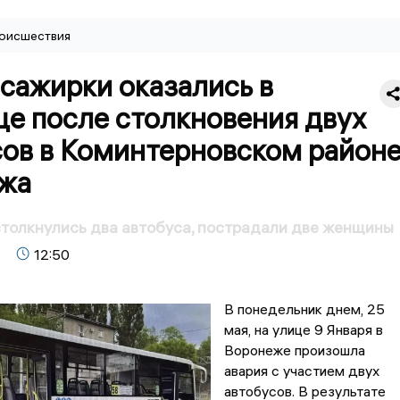
оисшествия
сажирки оказались в
це после столкновения двух
сов в Коминтерновском район
жа
толкнулись два автобуса, пострадали две женщины
12:50
В понедельник днем, 25
мая, на улице 9 Января в
Воронеже произошла
авария с участием двух
автобусов. В результате