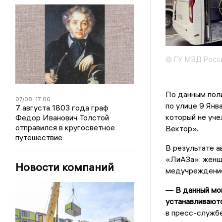
© ГУ МВД Росси
По данным поли
07/08
17:00
по улице 9 Янв
7 августа 1803 года граф
который не уч
Федор Иванович Толстой
отправился в кругосветное
Вектор».
путешествие
В результате 
«ЛиАЗа»: женщи
Новости компаний
медучреждени
—
В данный мо
устанавливаютс
в пресс-службе