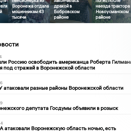
для
пенсионерка из
закончилась
погиб после
еля
Воронежа отдала
дракой в
наезда трактора 
й
мошенникам 43
Бобровском
Новоусманском
тысячи
районе
районе
овости
4
ли Россию освободить американца Роберта Гилмана
я под стражей в Воронежской области
06
У атаковали разные районы Воронежской области
39
нежского депутата Госдумы объявили в розыск
54
 атаковали Воронежскую область ночью, есть