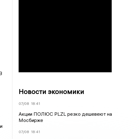
З
Новости экономики
07/08
18:41
Акции ПОЛЮС PLZL резко дешевеют на
Мосбирже
и
07/08
18:41