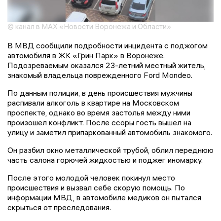
© канал в MAX «Новости Воронежа и Области»
В МВД сообщили подробности инцидента с поджогом
автомобиля в ЖК «Грин Парк» в Воронеже.
Подозреваемым оказался 23-летний местный житель,
знакомый владельца поврежденного Ford Mondeo.
По данным полиции, в день происшествия мужчины
распивали алкоголь в квартире на Московском
проспекте, однако во время застолья между ними
произошел конфликт. После ссоры гость вышел на
улицу и заметил припаркованный автомобиль знакомого.
Он разбил окно металлической трубой, облил переднюю
часть салона горючей жидкостью и поджег иномарку.
После этого молодой человек покинул место
происшествия и вызвал себе скорую помощь. По
информации МВД, в автомобиле медиков он пытался
скрыться от преследования.