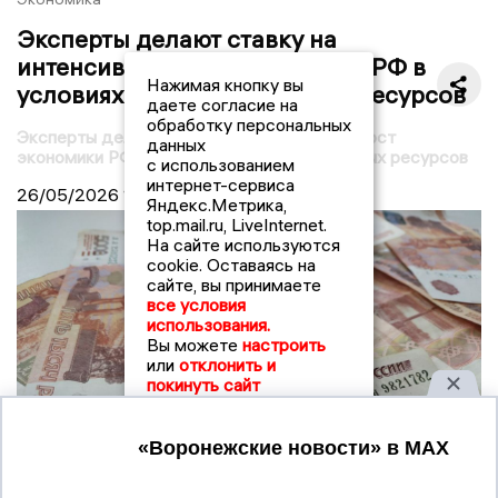
Эксперты делают ставку на
интенсивный рост экономики РФ в
Нажимая кнопку вы
условиях нехватки трудовых ресурсов
даете согласие на
обработку персональных
Эксперты делают ставку на интенсивный рост
данных
экономики РФ в условиях нехватки трудовых ресурсов
с использованием
интернет-сервиса
26/05/2026
16:29
Яндекс.Метрика,
top.mail.ru, LiveInternet.
На сайте используются
cookie. Оставаясь на
сайте, вы принимаете
все условия
использования.
Вы можете
настроить
или
отклонить и
покинуть сайт
Принять