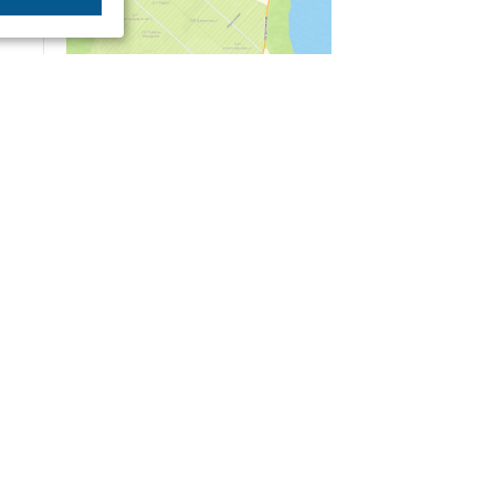
04/03
09:50
«Зимники» против «летников», а Попенков
против всех. Электроколлапс на окраине
Воронежа
Интервью
01/08
08:10
«Трус не работает в инкассации»: как устроена
работа перевозчика денег
30/07
08:00
Партбилет у сердца и вера в Бога: капитан 1-го