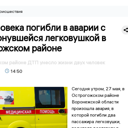
оисшествия
овека погибли в аварии с
рнувшейся легковушкой в
ожском районе
ом районе ДТП унесло жизни двух человек
14:50
Сегодня утром, 27 мая, в
Острогожском районе
Воронежской области
произошла авария, в
которой погибли два
пассажира легковушки,