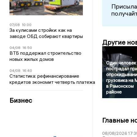
Присыла
получайт
07/08
10:00
За кулисами стройки: как на
заводе ОБД собирают квартиры
Другие но
04/08
16:50
ВТБ поддержал строительство
новых жилых домов
Один человек
пострадал пр
04/08
16:40
опрокидыван
Статистика: рефинансирование
грузовика на 
кредитов экономит четверть платежа
в Рамонском
районе
Бизнес
Главные н
08/08/2026 17:3