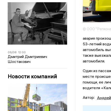
© ООО "Региона
авария произош
53-летний води
автомобиль выл
09/08
12:00
также выезжал
Дмитрий Дмитриевич
автомобиля.
Шостакович
Один из пассаж
Новости компаний
месте происшес
помощи, ее лич
водителя «Кал
Автор:
Андрей