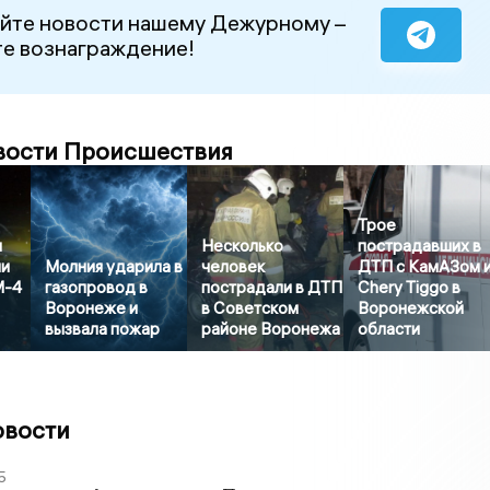
йте новости нашему Дежурному –
е вознаграждение!
вости Происшествия
Трое
и
Несколько
пострадавших в
ии
Молния ударила в
человек
ДТП с КамАЗом 
М-4
газопровод в
пострадали в ДТП
Chery Tiggo в
Воронеже и
в Советском
Воронежской
вызвала пожар
районе Воронежа
области
овости
5