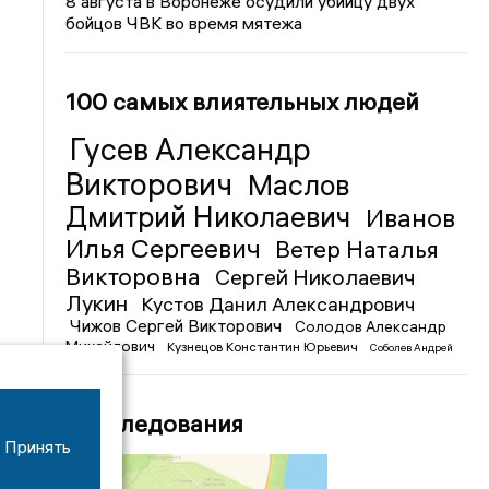
8 августа в Воронеже осудили убийцу двух
бойцов ЧВК во время мятежа
100 самых влиятельных людей
Гусев Александр
Викторович
Маслов
Дмитрий Николаевич
Иванов
Илья Сергеевич
Ветер Наталья
Викторовна
Сергей Николаевич
Лукин
Кустов Данил Александрович
Чижов Сергей Викторович
Солодов Александр
Михайлович
Кузнецов Константин Юрьевич
Соболев Андрей
Иванович
Расследования
Принять