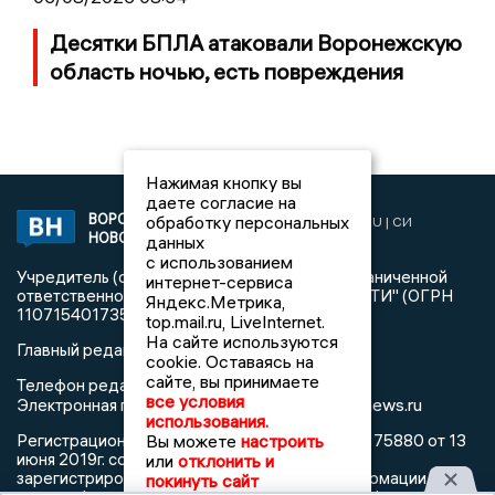
Десятки БПЛА атаковали Воронежскую
область ночью, есть повреждения
Нажимая кнопку вы
даете согласие на
ВОРОНЕЖСКИЕ
обработку персональных
2019 © VORONEZHNEWS.RU | СИ
НОВОСТИ
«Воронежские новости»
данных
с использованием
Учредитель (соучредители): Общество с ограниченной
интернет-сервиса
ответственностью "РЕГИОНАЛЬНЫЕ НОВОСТИ" (ОГРН
Яндекс.Метрика,
1107154017354)
top.mail.ru, LiveInternet.
На сайте используются
Главный редактор: Пирогов А.А.
cookie. Оставаясь на
сайте, вы принимаете
Телефон редакции: +7 (473) 262 77 92
все условия
info@voronezhnews.ru
Электронная почта редакции:
использования.
Вы можете
настроить
Регистрационный номер: серия Эл № ФС 77 - 75880 от 13
июня 2019г. согласно выписке из реестра
или
отклонить и
зарегистрированных средств массовой информации
покинуть сайт