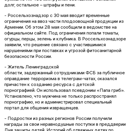
долг, остальное – штрафы и пени.
- Россельхознадзор с 30 мая вводит временные
ограничения на ввоз части плодоовощной продукции из
Армении. Об этом 28 мая сообщили в ведомстве на
официальном сайте. Под ограничения попали томаты,
огурцы, перцы, зелень и клубника. В Россельхознадзоре
заявили, что решение связано с участившимися
нарушениями при поставках и угрозой фитосанитарной
безопасности России.
- Житель Ленинградской
области, задержанный сотрудниками ФСБ за публичное
оправдание терроризма в телеграм-чатах, оказался
причастен к созданию ресурса с детской
порнографией. Он использовал псевдоним «Папа гриб».
Установлено, что мужчина не только распространял
порнографию, но и администрировал специальный
портал для общения извращенцев.
- Подростки из разных регионов России получили
награды за свои неравнодушные поступки в преддверии
Дня защиты детей. Историй об отважных детях по