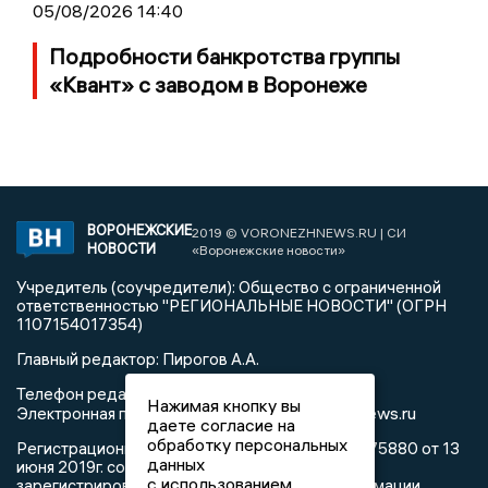
05/08/2026 14:40
Подробности банкротства группы
«Квант» с заводом в Воронеже
ВОРОНЕЖСКИЕ
2019 © VORONEZHNEWS.RU | СИ
НОВОСТИ
«Воронежские новости»
Учредитель (соучредители): Общество с ограниченной
ответственностью "РЕГИОНАЛЬНЫЕ НОВОСТИ" (ОГРН
1107154017354)
Главный редактор: Пирогов А.А.
Телефон редакции: +7 (473) 262 77 92
Нажимая кнопку вы
info@voronezhnews.ru
Электронная почта редакции:
даете согласие на
обработку персональных
Регистрационный номер: серия Эл № ФС 77 - 75880 от 13
данных
июня 2019г. согласно выписке из реестра
с использованием
зарегистрированных средств массовой информации