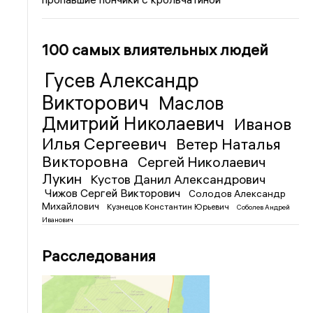
100 самых влиятельных людей
Гусев Александр
Викторович
Маслов
Дмитрий Николаевич
Иванов
Илья Сергеевич
Ветер Наталья
Викторовна
Сергей Николаевич
Лукин
Кустов Данил Александрович
Чижов Сергей Викторович
Солодов Александр
Михайлович
Кузнецов Константин Юрьевич
Соболев Андрей
Иванович
Расследования