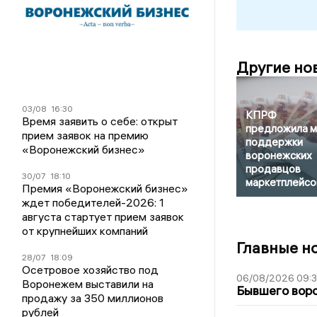
Другие но
03/08
16:30
КПРФ
Время заявить о себе: открыт
предложила 
прием заявок на премию
поддержки
«Воронежский бизнес»
воронежских
продавцов
30/07
18:10
маркетплейсо
Премия «Воронежский бизнес»
ждет победителей-2026: 1
августа стартует прием заявок
от крупнейших компаний
Главные н
28/07
18:09
Осетровое хозяйство под
06/08/2026 09:
Воронежем выставили на
Бывшего воро
продажу за 350 миллионов
рублей