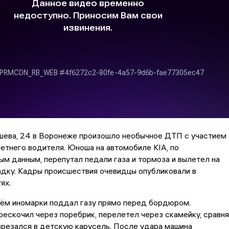
шева, 24 в Воронеже произошло необычное ДТП с участием
тнего водителя. Юноша на автомобиле KIA, по
м данным, перепутал педали газа и тормоза и вылетел на
дку. Кадры происшествия очевидцы опубликовали в
ях.
лём иномарки поддал газу прямо перед бордюром.
ескочил через поребрик, перелетел через скамейку, сравня
 врезался в детскую карусель. После удара машина