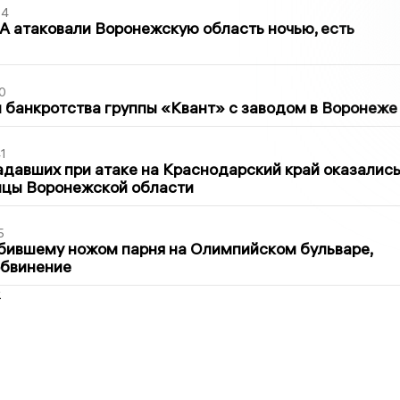
54
 атаковали Воронежскую область ночью, есть
0
банкротства группы «Квант» с заводом в Воронеже
1
давших при атаке на Краснодарский край оказалис
ицы Воронежской области
5
бившему ножом парня на Олимпийском бульваре,
обвинение
2