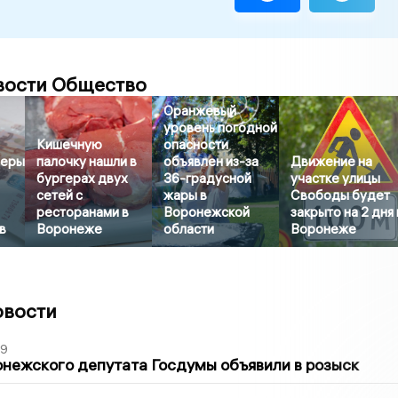
вости Общество
Оранжевый
уровень погодной
Кишечную
опасности
меры
палочку нашли в
объявлен из-за
Движение на
бургерах двух
36-градусной
участке улицы
сетей с
жары в
Свободы будет
ресторанами в
Воронежской
закрыто на 2 дня 
в
Воронеже
области
Воронеже
овости
39
нежского депутата Госдумы объявили в розыск