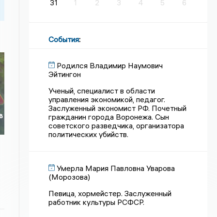
31
1
2
3
4
5
6
События
:
Родился Владимир Наумович
Эйтингон
Ученый, специалист в области
управления экономикой, педагог.
Заслуженный экономист РФ. Почетный
в
гражданин города Воронежа. Сын
советского разведчика, организатора
политических убийств.
Умерла Мария Павловна Уварова
(Морозова)
Певица, хормейстер. Заслуженный
работник культуры РСФСР.