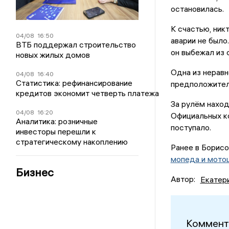
остановилась.
К счастью, ник
04/08
16:50
аварии не было
ВТБ поддержал строительство
он выбежал из с
новых жилых домов
Одна из неравн
04/08
16:40
Статистика: рефинансирование
предположитель
кредитов экономит четверть платежа
За рулём наход
04/08
16:20
Официальных ко
Аналитика: розничные
поступало.
инвесторы перешли к
стратегическому накоплению
Ранее в Борис
мопеда и мото
Бизнес
Автор:
Екатер
Коммент