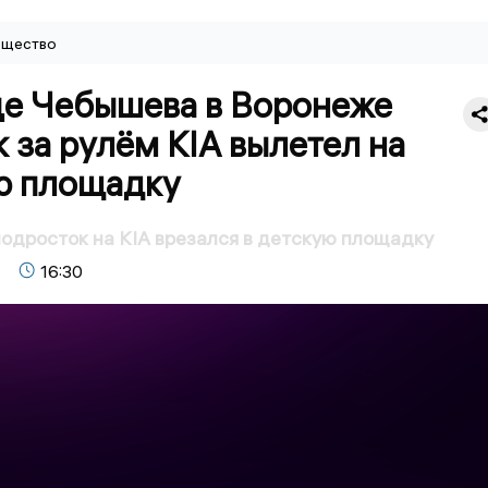
щество
це Чебышева в Воронеже
 за рулём KIA вылетел на
ю площадку
одросток на KIA врезался в детскую площадку
16:30