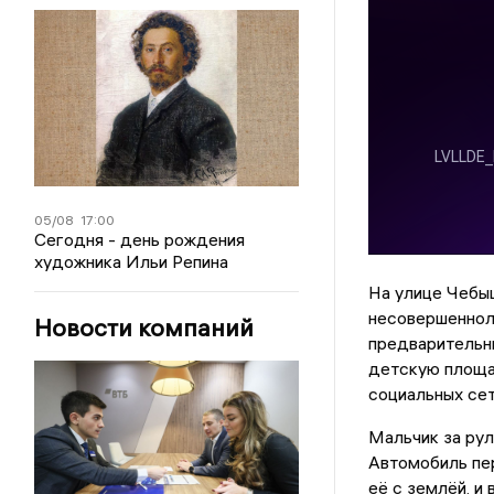
05/08
17:00
Сегодня - день рождения
художника Ильи Репина
На улице Чебы
несовершенноле
Новости компаний
предварительны
детскую площа
социальных сет
Мальчик за ру
Автомобиль пер
её с землёй, и