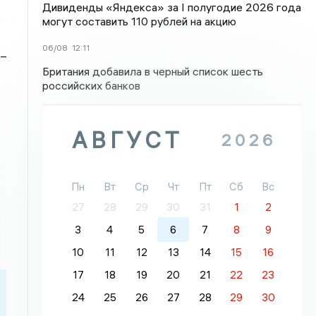
Дивиденды «Яндекса» за I полугодие 2026 года
могут составить 110 рублей на акцию
06/08
12:11
 –
Британия добавила в черный список шесть
российских банков
АВГУСТ
2026
Пн
Вт
Ср
Чт
Пт
Сб
Вс
27
28
29
30
31
1
2
3
4
5
6
7
8
9
10
11
12
13
14
15
16
17
18
19
20
21
22
23
24
25
26
27
28
29
30