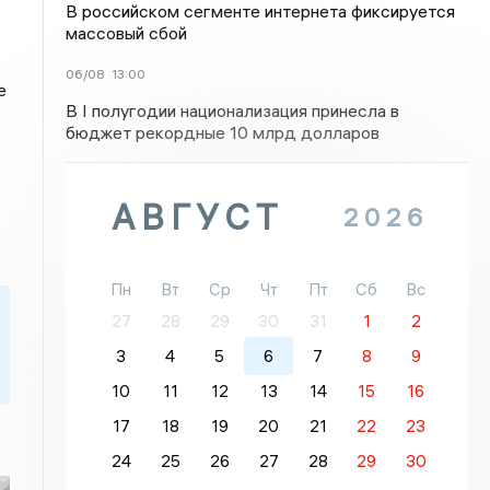
В российском сегменте интернета фиксируется
массовый сбой
06/08
13:00
е
В I полугодии национализация принесла в
бюджет рекордные 10 млрд долларов
АВГУСТ
2026
Пн
Вт
Ср
Чт
Пт
Сб
Вс
27
28
29
30
31
1
2
3
4
5
6
7
8
9
10
11
12
13
14
15
16
17
18
19
20
21
22
23
24
25
26
27
28
29
30