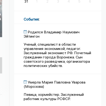
31
1
2
3
4
5
6
м
в
События
:
Родился Владимир Наумович
Эйтингон
Ученый, специалист в области
управления экономикой, педагог.
Заслуженный экономист РФ. Почетный
гражданин города Воронежа. Сын
советского разведчика, организатора
политических убийств.
Умерла Мария Павловна Уварова
(Морозова)
Певица, хормейстер. Заслуженный
работник культуры РСФСР.