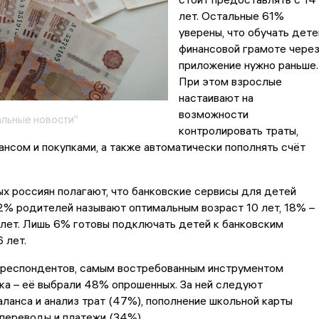
лет. Остальные 61%
уверены, что обучать дете
финансовой грамоте чере
приложение нужно раньше.
При этом взрослые
настаивают на
возможности
льные новости"
контролировать траты,
ансом и покупками, а также автоматически пополнять счёт
 россиян полагают, что банковские сервисы для детей
2% родителей называют оптимальным возраст 10 лет, 18% –
8 лет. Лишь 6% готовы подключать детей к банковским
 лет.
я респондентов, самым востребованным инструментом
ка – её выбрали 48% опрошенных. За ней следуют
ланса и анализ трат (47%), пополнение школьной карты
 переводы и платежи (34%).