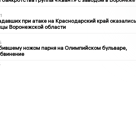
1
давших при атаке на Краснодарский край оказалис
ицы Воронежской области
5
бившему ножом парня на Олимпийском бульваре,
обвинение
2