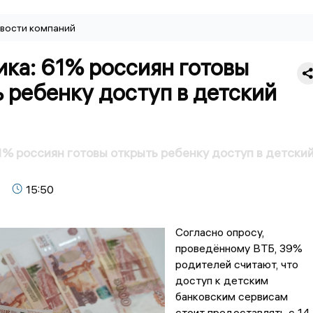
вости компаний
ка: 61% россиян готовы
 ребенку доступ в детский
1% россиян готовы открыть ребенку доступ в детски
15:50
Согласно опросу,
проведённому ВТБ, 39%
родителей считают, что
доступ к детским
банковским сервисам
стоит предоставлять с 14