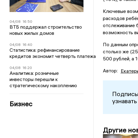
Ключевые возм
расходов ребён
04/08
16:50
отслеживание б
ВТБ поддержал строительство
возможность ви
новых жилых домов
По данным опро
04/08
16:40
Статистика: рефинансирование
столько же (25
кредитов экономит четверть платежа
500 рублей, а 
04/08
16:20
Автор:
Екатер
Аналитика: розничные
инвесторы перешли к
стратегическому накоплению
Подписы
узнавать
Бизнес
Другие но