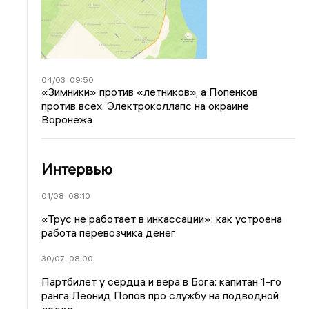
04/03
09:50
«Зимники» против «летников», а Попенков
против всех. Электроколлапс на окраине
Воронежа
Интервью
01/08
08:10
«Трус не работает в инкассации»: как устроена
работа перевозчика денег
30/07
08:00
Партбилет у сердца и вера в Бога: капитан 1-го
ранга Леонид Попов про службу на подводной
лодке