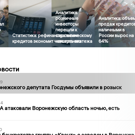
Аналитика:
розничные
Аналитика: объе
ал
инвесторы
продаж кредито
о
перешли к
наличными в
Статистика: рефинансирование
стратегическому
России вырос на
кредитов экономит четверть платежа
накоплению
64%
овости
39
нежского депутата Госдумы объявили в розыск
54
 атаковали Воронежскую область ночью, есть
0
банкротства группы «Квант» с заводом в Воронеже