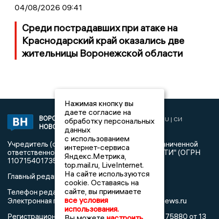
04/08/2026 09:41
Среди пострадавших при атаке на
Краснодарский край оказались две
жительницы Воронежской области
Нажимая кнопку вы
даете согласие на
ВОРОНЕЖСКИЕ
2019 © VORONEZHNEWS.RU | СИ
обработку персональных
НОВОСТИ
«Воронежские новости»
данных
с использованием
Учредитель (соучредители): Общество с ограниченной
интернет-сервиса
ответственностью "РЕГИОНАЛЬНЫЕ НОВОСТИ" (ОГРН
Яндекс.Метрика,
1107154017354)
top.mail.ru, LiveInternet.
На сайте используются
Главный редактор: Пирогов А.А.
cookie. Оставаясь на
сайте, вы принимаете
Телефон редакции: +7 (473) 262 77 92
все условия
info@voronezhnews.ru
Электронная почта редакции:
использования.
Регистрационный номер: серия Эл № ФС 77 - 75880 от 13
Вы можете
настроить